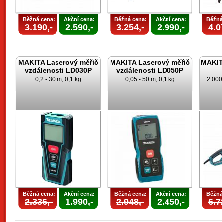
Běžná cena:
Akční cena:
Běžná cena:
Akční cena:
Běžná
3.190,-
2.590,-
3.254,-
2.990,-
4.0
MAKITA Laserový měřič
MAKITA Laserový měřič
MAKITA
vzdálenosti LD030P
vzdálenosti LD050P
0,2 - 30 m; 0,1 kg
0,05 - 50 m; 0,1 kg
2.000
Běžná cena:
Akční cena:
Běžná cena:
Akční cena:
Běžná
2.336,-
1.990,-
2.948,-
2.450,-
6.7