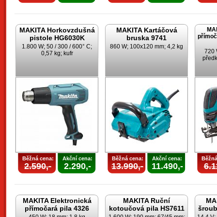
MAKITA Horkovzdušná
MAKITA Kartáčová
MAK
přímoč
pistole HG6030K
bruska 9741
1.800 W; 50 / 300 / 600° C;
860 W; 100x120 mm; 4,2 kg
720 
0,57 kg; kufr
předk
Běžná cena:
Akční cena:
Běžná cena:
Akční cena:
Běžná
2.590,-
2.290,-
13.990,-
11.490,-
6.1
MAKITA Elektronická
MAKITA Ruční
MAK
přímočará pila 4326
kotoučová pila HS7611
šrou