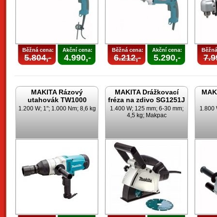
Běžná cena:
Akční cena:
Běžná cena:
Akční cena:
Běžná
5.804,-
4.990,-
6.212,-
5.290,-
7.9
MAKITA Rázový
MAKITA Drážkovací
MAKI
utahovák TW1000
fréza na zdivo SG1251J
1.200 W; 1"; 1.000 Nm; 8,6 kg
1.400 W; 125 mm; 6-30 mm;
1.800 
4,5 kg; Makpac