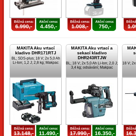
Běžná cena:
Akční cena:
Běžná cena:
Akční cena:
Běžná
6.990,-
4.450,-
1.008,-
750,-
1.0
MAKITA Aku vrtací
MAKITA Aku vrtací a
MAKI
kladivo DHR171RTJ
sekací kladivo
s
DHR243RTJW
BL; SDS-plus; 18 V; 2x 5,0 Ah
Li-Ion; 1,2 J; 2,8 kg; Makpac
BL; 18 V; 2x 5,0 Ah Li-Ion; 2,0 J;
18 V; 2x 
3,4 kg; odsávání; Makpac
Běžná cena:
Akční cena:
Běžná cena:
Akční cena:
Běžná
13.148,-
11.490,-
17.990,-
16.350,-
16.3