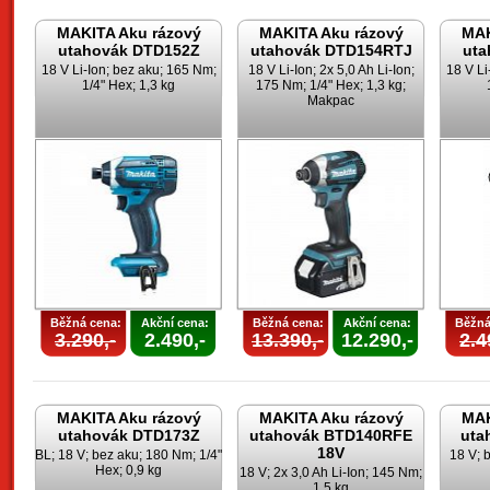
MAKITA Aku rázový
MAKITA Aku rázový
MAK
utahovák DTD152Z
utahovák DTD154RTJ
uta
18 V Li-Ion; bez aku; 165 Nm;
18 V Li-Ion; 2x 5,0 Ah Li-Ion;
18 V Li
1/4" Hex; 1,3 kg
175 Nm; 1/4" Hex; 1,3 kg;
Makpac
Běžná cena:
Akční cena:
Běžná cena:
Akční cena:
Běžná
3.290,-
2.490,-
13.390,-
12.290,-
2.4
MAKITA Aku rázový
MAKITA Aku rázový
MAK
utahovák DTD173Z
utahovák BTD140RFE
uta
18V
BL; 18 V; bez aku; 180 Nm; 1/4"
18 V; 
Hex; 0,9 kg
18 V; 2x 3,0 Ah Li-Ion; 145 Nm;
1,5 kg