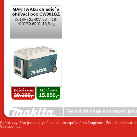
MAKITA Aku chladící a
ohřívací box CW001GZ
2x 18V / 2x 40V; 20 l; -18-
10°C/30-60°C; 13,5 kg
Běžná cena:
Akční cena:
20.190,-
15.850,-
Technické údaje a zobrazení jso
Stránka využívá jen nezbytné cookies ke správnému fungování. Žádné jiné cookies 
Váš souhlas.