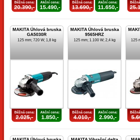
Běžná cena:
Akční cena:
Běžná cena:
Akční cena:
Běžná
20.390,-
15.490,-
13.690,-
11.650,-
25.1
MAKITA Úhlová bruska
MAKITA Úhlová bruska
MAKI
GA5030R
9565HRZ
125 mm; 720 W; 1,8 kg
125 mm; 1.100 W; 2,4 kg
125 m
Běžná cena:
Akční cena:
Běžná cena:
Akční cena:
Běžná
2.025,-
1.850,-
4.010,-
2.990,-
5.6
MAKITA Úhlová bruska
MAKITA Vibrační delta
MAK