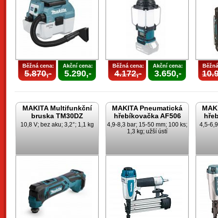
Běžná cena:
Akční cena:
Běžná cena:
Akční cena:
Běžná
5.870,-
5.290,-
4.172,-
3.650,-
10.9
MAKITA Multifunkční
MAKITA Pneumatická
MAKI
bruska TM30DZ
hřebíkovačka AF506
hře
10,8 V; bez aku; 3,2°; 1,1 kg
4,9-8,3 bar; 15-50 mm; 100 ks;
4,5-6,
1,3 kg; užší ústí