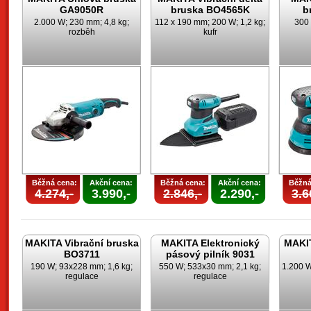
GA9050R
bruska BO4565K
b
2.000 W; 230 mm; 4,8 kg;
112 x 190 mm; 200 W; 1,2 kg;
300 
rozběh
kufr
Běžná cena:
Akční cena:
Běžná cena:
Akční cena:
Běžná
4.274,-
3.990,-
2.846,-
2.290,-
3.6
MAKITA Vibrační bruska
MAKITA Elektronický
MAKIT
BO3711
pásový pilník 9031
190 W; 93x228 mm; 1,6 kg;
550 W; 533x30 mm; 2,1 kg;
1.200 W
regulace
regulace