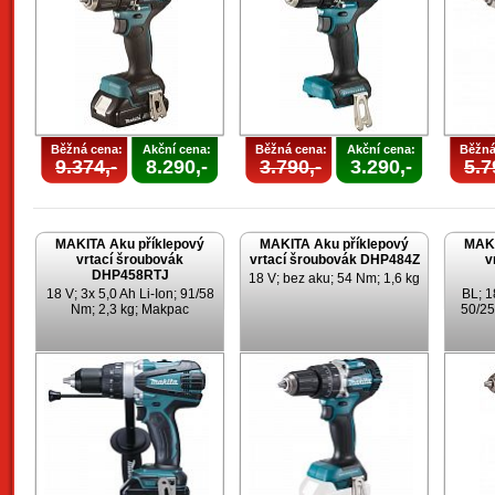
Běžná cena:
Akční cena:
Běžná cena:
Akční cena:
Běžná
9.374,-
8.290,-
3.790,-
3.290,-
5.7
MAKITA Aku příklepový
MAKITA Aku příklepový
MAKI
vrtací šroubovák
vrtací šroubovák DHP484Z
v
DHP458RTJ
18 V; bez aku; 54 Nm; 1,6 kg
18 V; 3x 5,0 Ah Li-Ion; 91/58
BL; 1
Nm; 2,3 kg; Makpac
50/25