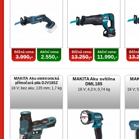
Běžná cena:
Akční cena:
Běžná cena:
Akční cena:
Běžná
3.990,-
2.550,-
13.250,-
11.990,-
13.2
MAKITA Aku elektronická
MAKITA Aku svítilna
MAKI
přímočará pila DJV185Z
DML185
18 V; bez aku; 135 mm; 1,7 kg
18 V; 4,3 h; 0,74 kg
18 V; 5