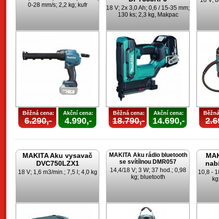
18 V; b
0-28 mm/s; 2,2 kg; kufr
18 V; 2x 3,0 Ah; 0,6 / 15-35 mm;
130 ks; 2,3 kg, Makpac
Běžná cena:
Akční cena:
Běžná cena:
Akční cena:
Běžná
6.290,-
4.990,-
18.790,-
14.690,-
2.6
MAKITA Aku vysavač
MAKITA Aku rádio bluetooth
MAK
se svítílnou DMR057
DVC750LZX1
nab
14,4/18 V; 3 W; 37 hod.; 0,98
18 V; 1,6 m3/min.; 7,5 l; 4,0 kg
10,8 - 1
kg; bluetooth
kg