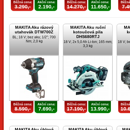
Běžná cena:
Akční cena:
Běžná cena:
Akční cena:
Běžná
3.290,-
2.190,-
14.270,-
11.650,-
7.4
MAKITA Aku rázový
MAKITA Aku ruční
MA
utahovák DTW700Z
kotoučová pila
k
DHS680RTJ
BL; 18 V; bez aku; 1/2"; 700
Nm; 2,0 kg
18 V; 2x 5,0 Ah Li-Ion; 165 mm;
18 V; b
3,3 kg
Běžná cena:
Akční cena:
Běžná cena:
Akční cena:
Běžná
8.590,-
7.690,-
17.190,-
13.990,-
10.6
MAKITA Aku úhlová
MAKITA Aku úhlová
MAK