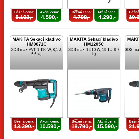
Běžná cena:
Akční cena:
Běžná cena:
Akční cena:
Běžná
5.192,-
4.590,-
4.708,-
4.290,-
10.6
MAKITA Sekací kladivo
MAKITA Sekací kladivo
MAKIT
HM0871C
HM1205C
SDS-max; AVT; 1.110 W; 8,1 J;
SDS-max; 1.510 W; 19,1 J; 9,7
SDS-max;
5,6 kg
kg
Běžná cena:
Akční cena:
Běžná cena:
Akční cena:
Běžná
13.390,-
10.590,-
18.790,-
15.590,-
21.9