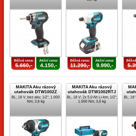
Běžná cena:
Akční cena:
Běžná cena:
Akční cena:
Běžná
5.660,-
4.150,-
11.290,-
9.990,-
5.3
MAKITA Aku rázový
MAKITA Aku rázový
MAK
utahovák DTW1002Z
utahovák DTW1002RTJ
uta
BL; 18 V; bez aku; 1/2"; 1.000
BL; 18 V; 2x 5,0 Ah Li-Ion; 1/2";
BL; 18 
Nm; 3,6 kg
1.000 Nm; 3,6 kg