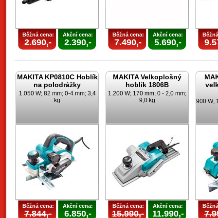
Běžná cena:
Akční cena:
Běžná cena:
Akční cena:
Běžná
2.690,-
2.390,-
7.490,-
5.690,-
9.5
MAKITA KP0810C Hoblík
MAKITA Velkoplošný
MAK
na polodrážky
hoblík 1806B
vel
1.050 W; 82 mm; 0-4 mm; 3,4
1.200 W; 170 mm; 0 - 2,0 mm;
kg
9,0 kg
900 W; 
Běžná cena:
Akční cena:
Běžná cena:
Akční cena:
Běžná
7.844,-
6.850,-
15.990,-
11.990,-
7.9