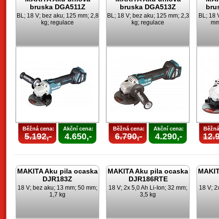
bruska DGA511Z
bruska DGA513Z
bru
BL; 18 V; bez aku; 125 mm; 2,8
BL; 18 V; bez aku; 125 mm; 2,3
BL; 18 
kg; regulace
kg; regulace
mm;
Běžná cena:
Akční cena:
Běžná cena:
Akční cena:
Běžná
5.192,-
4.650,-
6.790,-
4.290,-
12.9
MAKITA Aku pila ocaska
MAKITA Aku pila ocaska
MAKIT
DJR183Z
DJR186RTE
18 V; bez aku; 13 mm; 50 mm;
18 V; 2x 5,0 Ah Li-Ion; 32 mm;
18 V; 2
1,7 kg
3,5 kg