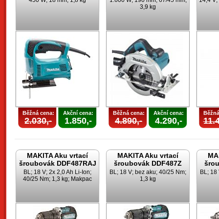
450 W; 18 mm; 1,8 kg
1.600 W; 190 mm; 67/45 mm;
14,4 V;
3,9 kg
Běžná cena:
Akční cena:
Běžná cena:
Akční cena:
Běžná
2.030,-
1.850,-
4.890,-
4.290,-
11.4
MAKITA Aku vrtací
MAKITA Aku vrtací
MAK
šroubovák DDF487RAJ
šroubovák DDF487Z
šro
BL; 18 V; 2x 2,0 Ah Li-Ion;
BL; 18 V; bez aku; 40/25 Nm;
BL; 18
40/25 Nm; 1,3 kg; Makpac
1,3 kg