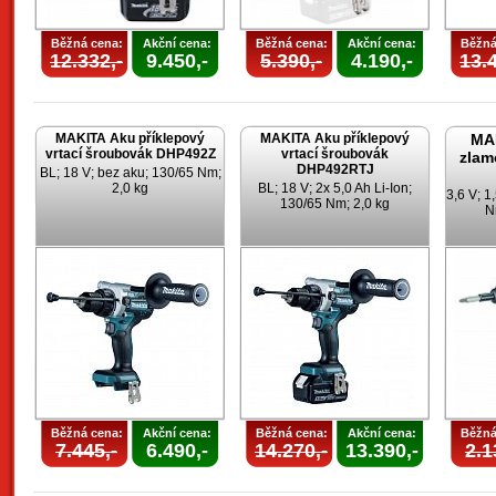
Běžná cena:
Akční cena:
Běžná cena:
Akční cena:
Běžná
12.332,-
9.450,-
5.390,-
4.190,-
13.4
MAKITA Aku příklepový
MAKITA Aku příklepový
MA
vrtací šroubovák DHP492Z
vrtací šroubovák
zlam
DHP492RTJ
BL; 18 V; bez aku; 130/65 Nm;
2,0 kg
BL; 18 V; 2x 5,0 Ah Li-Ion;
3,6 V; 1
130/65 Nm; 2,0 kg
N
Běžná cena:
Akční cena:
Běžná cena:
Akční cena:
Běžná
7.445,-
6.490,-
14.270,-
13.390,-
2.1