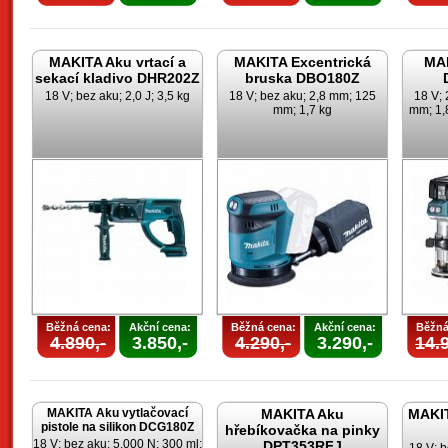
MAKITA Aku vrtací a
MAKITA Excentrická
MAK
sekací kladivo DHR202Z
bruska DBO180Z
18 V; bez aku; 2,0 J; 3,5 kg
18 V; bez aku; 2,8 mm; 125
18 V; 
mm; 1,7 kg
mm; 1,8
Běžná cena:
Akční cena:
Běžná cena:
Akční cena:
Běžná
4.890,-
3.850,-
4.290,-
3.290,-
14.9
MAKITA Aku vytlačovací
MAKITA Aku
MAKIT
pistole na silikon DCG180Z
hřebíkovačka na pinky
18 V; bez aku; 5.000 N; 300 ml;
DPT353RFJ