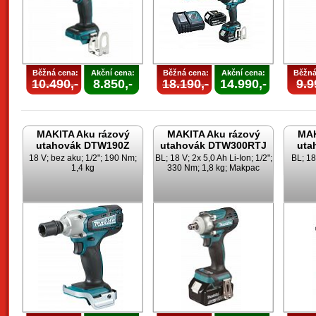
Běžná cena:
Akční cena:
Běžná cena:
Akční cena:
Běžná
10.490,-
8.850,-
18.190,-
14.990,-
9.9
MAKITA Aku rázový
MAKITA Aku rázový
MAK
utahovák DTW190Z
utahovák DTW300RTJ
uta
18 V; bez aku; 1/2"; 190 Nm;
BL; 18 V; 2x 5,0 Ah Li-Ion; 1/2";
BL; 18
1,4 kg
330 Nm; 1,8 kg; Makpac