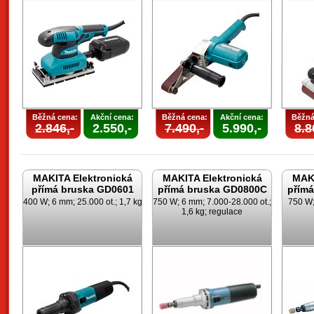
Běžná cena:
Akční cena:
Běžná cena:
Akční cena:
Běžná
2.846,-
2.550,-
7.490,-
5.990,-
8.8
MAKITA Elektronická
MAKITA Elektronická
MAKI
přímá bruska GD0601
přímá bruska GD0800C
přím
400 W; 6 mm; 25.000 ot.; 1,7 kg
750 W; 6 mm; 7.000-28.000 ot.;
750 W;
1,6 kg; regulace