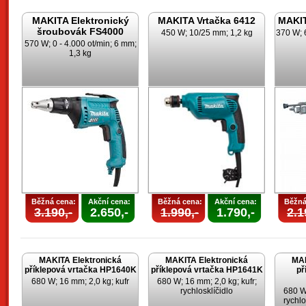
MAKITA Elektronický
MAKITA Vrtačka 6412
MAKIT
šroubovák FS4000
450 W; 10/25 mm; 1,2 kg
370 W; 
570 W; 0 - 4.000 ot/min; 6 mm;
1,3 kg
Běžná cena:
Akční cena:
Běžná cena:
Akční cena:
Běžná
3.190,-
2.650,-
1.990,-
1.790,-
2.1
MAKITA Elektronická
MAKITA Elektronická
MAK
příklepová vrtačka HP1640K
příklepová vrtačka HP1641K
př
680 W; 16 mm; 2,0 kg; kufr
680 W; 16 mm; 2,0 kg; kufr;
rychlosklíčidlo
680 W;
rychlo