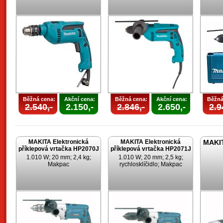
Běžná cena:
Akční cena:
Běžná cena:
Akční cena:
Běžná
2.540,-
2.150,-
2.846,-
2.650,-
2.9
MAKITA Elektronická
MAKITA Elektronická
MAKIT
příklepová vrtačka HP2070J
příklepová vrtačka HP2071J
1.010 W; 20 mm; 2,4 kg;
1.010 W; 20 mm; 2,5 kg;
Makpac
rychlosklíčidlo; Makpac