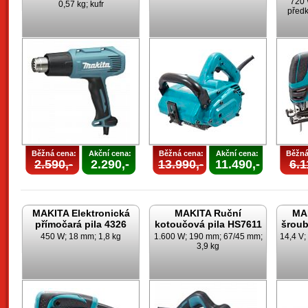
720 
0,57 kg; kufr
předk
Běžná cena:
Akční cena:
Běžná cena:
Akční cena:
Běžná
2.590,-
2.290,-
13.990,-
11.490,-
6.1
MAKITA Elektronická
MAKITA Ruční
MAK
přímočará pila 4326
kotoučová pila HS7611
šrou
450 W; 18 mm; 1,8 kg
1.600 W; 190 mm; 67/45 mm;
14,4 V;
3,9 kg