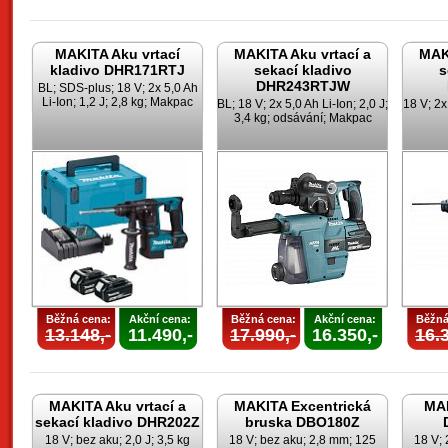
MAKITA Aku vrtací
MAKITA Aku vrtací a
MAKI
kladivo DHR171RTJ
sekací kladivo
s
DHR243RTJW
BL; SDS-plus; 18 V; 2x 5,0 Ah
Li-Ion; 1,2 J; 2,8 kg; Makpac
BL; 18 V; 2x 5,0 Ah Li-Ion; 2,0 J;
18 V; 2x 
3,4 kg; odsávání; Makpac
Běžná cena:
Akční cena:
Běžná cena:
Akční cena:
Běžná
13.148,-
11.490,-
17.990,-
16.350,-
16.3
MAKITA Aku vrtací a
MAKITA Excentrická
MAK
sekací kladivo DHR202Z
bruska DBO180Z
18 V; bez aku; 2,0 J; 3,5 kg
18 V; bez aku; 2,8 mm; 125
18 V; 