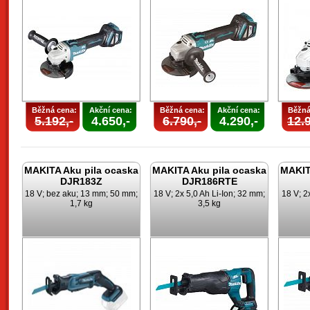
Běžná cena:
Akční cena:
Běžná cena:
Akční cena:
Běžná
5.192,-
4.650,-
6.790,-
4.290,-
12.9
MAKITA Aku pila ocaska
MAKITA Aku pila ocaska
MAKIT
DJR183Z
DJR186RTE
18 V; bez aku; 13 mm; 50 mm;
18 V; 2x 5,0 Ah Li-Ion; 32 mm;
18 V; 2
1,7 kg
3,5 kg