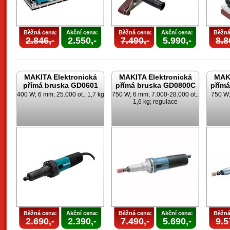
Běžná cena:
Akční cena:
Běžná cena:
Akční cena:
Běžná
2.846,-
2.550,-
7.490,-
5.990,-
8.8
MAKITA Elektronická
MAKITA Elektronická
MAKI
přímá bruska GD0601
přímá bruska GD0800C
přím
400 W; 6 mm; 25.000 ot.; 1,7 kg
750 W; 6 mm; 7.000-28.000 ot.;
750 W;
1,6 kg; regulace
Běžná cena:
Akční cena:
Běžná cena:
Akční cena:
Běžná
2.690,-
2.390,-
7.490,-
5.690,-
9.5