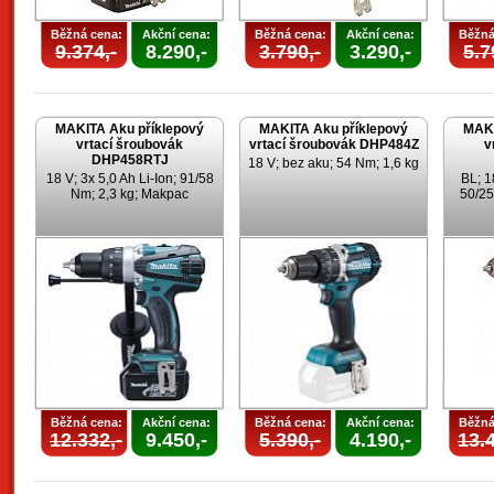
Běžná cena:
Akční cena:
Běžná cena:
Akční cena:
Běžná
9.374,-
8.290,-
3.790,-
3.290,-
5.7
MAKITA Aku příklepový
MAKITA Aku příklepový
MAKI
vrtací šroubovák
vrtací šroubovák DHP484Z
v
DHP458RTJ
18 V; bez aku; 54 Nm; 1,6 kg
18 V; 3x 5,0 Ah Li-Ion; 91/58
BL; 1
Nm; 2,3 kg; Makpac
50/25
Běžná cena:
Akční cena:
Běžná cena:
Akční cena:
Běžná
12.332,-
9.450,-
5.390,-
4.190,-
13.4