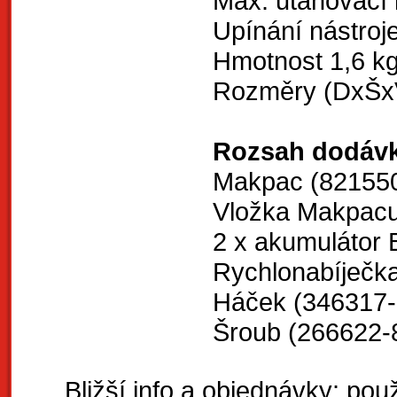
Max. utahovac
Upínání nástroje
Hmotnost 1,6 k
Rozměry (DxŠxV
Rozsah dodávk
Makpac (821550
Vložka Makpacu
2 x akumulátor
Rychlonabíječk
Háček (346317-
Šroub (266622-
Bližší info a objednávky: použ