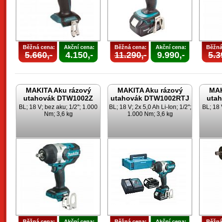
Běžná cena:
Akční cena:
Běžná cena:
Akční cena:
Běžná
5.660,-
4.150,-
11.290,-
9.990,-
5.3
MAKITA Aku rázový
MAKITA Aku rázový
MAK
utahovák DTW1002Z
utahovák DTW1002RTJ
uta
BL; 18 V; bez aku; 1/2"; 1.000
BL; 18 V; 2x 5,0 Ah Li-Ion; 1/2";
BL; 18 
Nm; 3,6 kg
1.000 Nm; 3,6 kg
Běžná cena:
Akční cena:
Běžná cena:
Akční cena:
Běžná