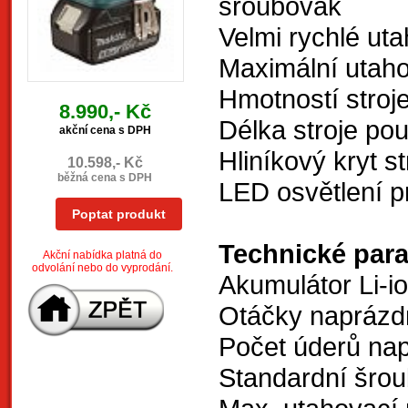
šroubovák
Velmi rychlé ut
Maximální utah
Hmotností stroj
8.990,- Kč
Délka stroje p
akční cena s DPH
Hliníkový kryt st
10.598,- Kč
běžná cena s DPH
LED osvětlení p
Poptat produkt
Technické par
Akční nabídka platná do
odvolání nebo do vyprodání.
Akumulátor Li-i
Otáčky naprázd
Počet úderů na
Standardní šro