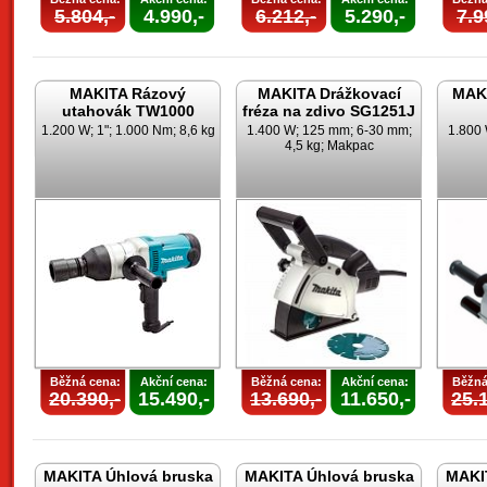
5.804,-
4.990,-
6.212,-
5.290,-
7.9
MAKITA Rázový
MAKITA Drážkovací
MAKI
utahovák TW1000
fréza na zdivo SG1251J
1.200 W; 1"; 1.000 Nm; 8,6 kg
1.400 W; 125 mm; 6-30 mm;
1.800 
4,5 kg; Makpac
Běžná cena:
Akční cena:
Běžná cena:
Akční cena:
Běžná
20.390,-
15.490,-
13.690,-
11.650,-
25.1
MAKITA Úhlová bruska
MAKITA Úhlová bruska
MAKI