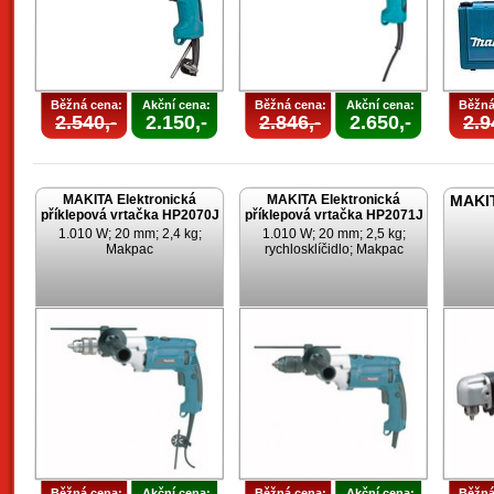
Běžná cena:
Akční cena:
Běžná cena:
Akční cena:
Běžná
2.540,-
2.150,-
2.846,-
2.650,-
2.9
MAKITA Elektronická
MAKITA Elektronická
MAKIT
příklepová vrtačka HP2070J
příklepová vrtačka HP2071J
1.010 W; 20 mm; 2,4 kg;
1.010 W; 20 mm; 2,5 kg;
Makpac
rychlosklíčidlo; Makpac
Běžná cena:
Akční cena:
Běžná cena:
Akční cena:
Běžná