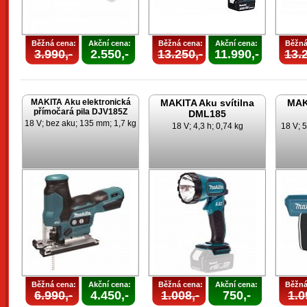
Běžná cena:
Akční cena:
Běžná cena:
Akční cena:
Běžná
3.990,-
2.550,-
13.250,-
11.990,-
13.2
MAKITA Aku elektronická
MAKITA Aku svítilna
MAKI
přímočará pila DJV185Z
DML185
18 V; bez aku; 135 mm; 1,7 kg
18 V; 4,3 h; 0,74 kg
18 V; 5
Běžná cena:
Akční cena:
Běžná cena:
Akční cena:
Běžná
6.990,-
4.450,-
1.008,-
750,-
1.0