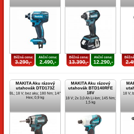
Běžná cena:
Akční cena:
Běžná cena:
Akční cena:
Běžná
3.290,-
2.490,-
13.390,-
12.290,-
2.4
MAKITA Aku rázový
MAKITA Aku rázový
MAK
utahovák DTD173Z
utahovák BTD140RFE
uta
18V
BL; 18 V; bez aku; 180 Nm; 1/4"
18 V; 
Hex; 0,9 kg
18 V; 2x 3,0 Ah Li-Ion; 145 Nm;
1,5 kg