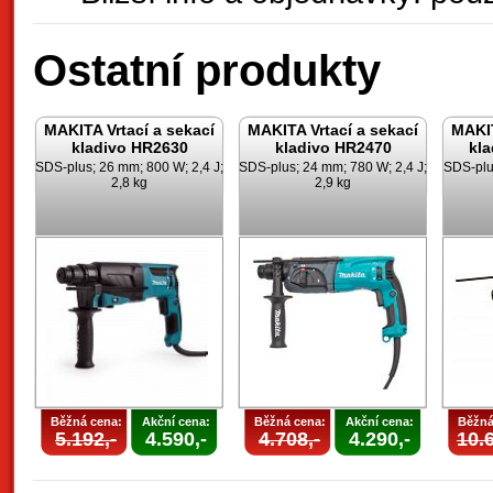
Ostatní produkty
MAKITA Vrtací a sekací
MAKITA Vrtací a sekací
MAKIT
kladivo HR2630
kladivo HR2470
kl
SDS-plus; 26 mm; 800 W; 2,4 J;
SDS-plus; 24 mm; 780 W; 2,4 J;
SDS-plu
2,8 kg
2,9 kg
Běžná cena:
Akční cena:
Běžná cena:
Akční cena:
Běžná
5.192,-
4.590,-
4.708,-
4.290,-
10.6