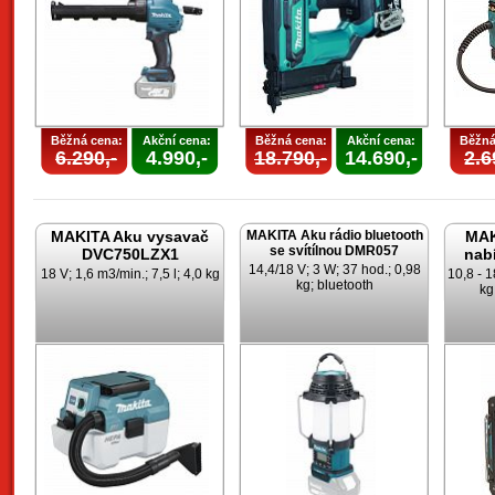
Běžná cena:
Akční cena:
Běžná cena:
Akční cena:
Běžná
6.290,-
4.990,-
18.790,-
14.690,-
2.6
MAKITA Aku vysavač
MAKITA Aku rádio bluetooth
MAK
se svítílnou DMR057
DVC750LZX1
nab
14,4/18 V; 3 W; 37 hod.; 0,98
18 V; 1,6 m3/min.; 7,5 l; 4,0 kg
10,8 - 1
kg; bluetooth
kg