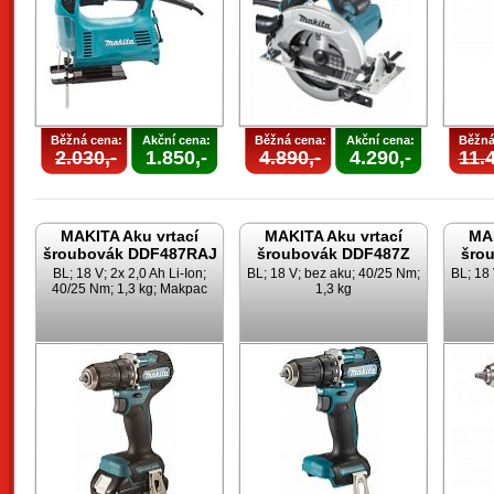
Běžná cena:
Akční cena:
Běžná cena:
Akční cena:
Běžná
2.030,-
1.850,-
4.890,-
4.290,-
11.4
MAKITA Aku vrtací
MAKITA Aku vrtací
MAK
šroubovák DDF487RAJ
šroubovák DDF487Z
šro
BL; 18 V; 2x 2,0 Ah Li-Ion;
BL; 18 V; bez aku; 40/25 Nm;
BL; 18
40/25 Nm; 1,3 kg; Makpac
1,3 kg