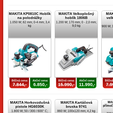
MAKITA KP0810C Hoblík
MAKITA Velkoplošný
MAK
na polodrážky
hoblík 1806B
vel
1.050 W; 82 mm; 0-4 mm; 3,4
1.200 W; 170 mm; 0 - 2,0 mm;
kg
9,0 kg
900 W; 
Běžná cena:
Akční cena:
Běžná cena:
Akční cena:
Běžná
7.844,-
6.850,-
15.990,-
11.990,-
7.9
MAKITA Horkovzdušná
MAKITA Kartáčová
MAK
přímoč
pistole HG6030K
bruska 9741
1.800 W; 50 / 300 / 600° C;
860 W; 100x120 mm; 4,2 kg