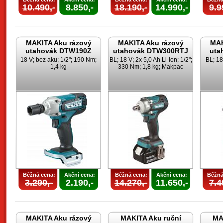
10.490,-
8.850,-
18.190,-
14.990,-
9.9
MAKITA Aku rázový
MAKITA Aku rázový
MAK
utahovák DTW190Z
utahovák DTW300RTJ
uta
18 V; bez aku; 1/2"; 190 Nm;
BL; 18 V; 2x 5,0 Ah Li-Ion; 1/2";
BL; 18
1,4 kg
330 Nm; 1,8 kg; Makpac
Běžná cena:
Akční cena:
Běžná cena:
Akční cena:
Běžná
3.290,-
2.190,-
14.270,-
11.650,-
7.4
MAKITA Aku rázový
MAKITA Aku ruční
MA