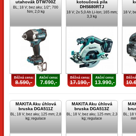
utahovák DTW700Z
kotoučová pila
k
DHS680RTJ
BL; 18 V; bez aku; 1/2"; 700
Nm; 2,0 kg
18 V; 2x 5,0 Ah Li-Ion; 165 mm;
18 V; b
3,3 kg
Běžná cena:
Akční cena:
Běžná cena:
Akční cena:
Běžná
8.590,-
7.690,-
17.190,-
13.990,-
10.6
MAKITA Aku úhlová
MAKITA Aku úhlová
MAK
bruska DGA511Z
bruska DGA513Z
bru
BL; 18 V; bez aku; 125 mm; 2,8
BL; 18 V; bez aku; 125 mm; 2,3
BL; 18 
kg; regulace
kg; regulace
mm;