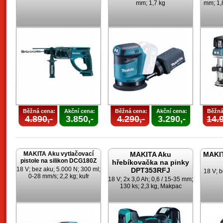
mm; 1,7 kg
mm; 1,8
Běžná cena:
Akční cena:
Běžná cena:
Akční cena:
Běžná
4.890,-
3.850,-
4.290,-
3.290,-
14.9
MAKITA Aku vytlačovací
MAKITA Aku
MAKIT
pistole na silikon DCG180Z
hřebíkovačka na pinky
18 V; bez aku; 5.000 N; 300 ml;
DPT353RFJ
18 V; b
0-28 mm/s; 2,2 kg; kufr
18 V; 2x 3,0 Ah; 0,6 / 15-35 mm;
130 ks; 2,3 kg, Makpac