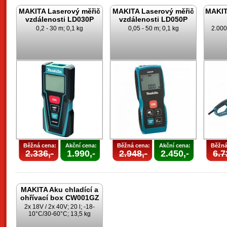
MAKITA Laserový měřič
MAKITA Laserový měřič
MAKITA
vzdálenosti LD030P
vzdálenosti LD050P
0,2 - 30 m; 0,1 kg
0,05 - 50 m; 0,1 kg
2.000
Běžná cena:
Akční cena:
Běžná cena:
Akční cena:
Běžná
2.336,-
1.990,-
2.948,-
2.450,-
6.7
MAKITA Aku chladící a
ohřívací box CW001GZ
2x 18V / 2x 40V; 20 l; -18-
10°C/30-60°C; 13,5 kg