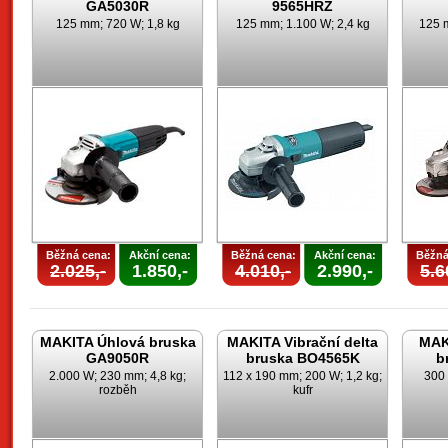
GA5030R
9565HRZ
125 mm; 720 W; 1,8 kg
125 mm; 1.100 W; 2,4 kg
125 m
Běžná cena:
Akční cena:
Běžná cena:
Akční cena:
Běžná
2.025,-
1.850,-
4.010,-
2.990,-
5.6
MAKITA Úhlová bruska
MAKITA Vibrační delta
MAK
GA9050R
bruska BO4565K
b
2.000 W; 230 mm; 4,8 kg;
112 x 190 mm; 200 W; 1,2 kg;
300 
rozběh
kufr