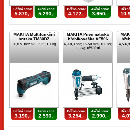
Běžná cena:
Akční cena:
Běžná cena:
Akční cena:
Běžná
5.870,-
5.290,-
4.172,-
3.650,-
10.9
MAKITA Multifunkční
MAKITA Pneumatická
MAKI
bruska TM30DZ
hřebíkovačka AF506
hře
10,8 V; bez aku; 3,2°; 1,1 kg
4,9-8,3 bar; 15-50 mm; 100 ks;
4,5-6,
1,3 kg; užší ústí
Běžná cena:
Akční cena:
Běžná cena:
Akční cena:
Běžná
3.190,-
2.590,-
3.254,-
2.990,-
4.0