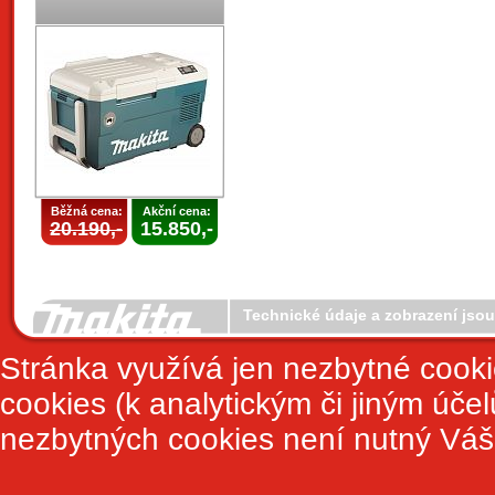
Běžná cena:
Akční cena:
20.190,-
15.850,-
Technické údaje a zobrazení jso
Stránka využívá jen nezbytné cook
cookies (k analytickým či jiným úče
nezbytných cookies není nutný Váš