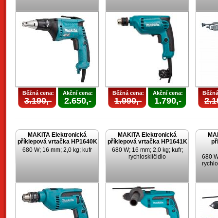
Běžná cena:
Akční cena:
Běžná cena:
Akční cena:
Běžná
3.190,-
2.650,-
1.990,-
1.790,-
2.1
MAKITA Elektronická
MAKITA Elektronická
MAK
příklepová vrtačka HP1640K
příklepová vrtačka HP1641K
př
680 W; 16 mm; 2,0 kg; kufr
680 W; 16 mm; 2,0 kg; kufr;
rychlosklíčidlo
680 W;
rychlo