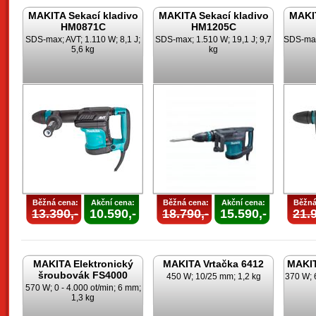
MAKITA Sekací kladivo
MAKITA Sekací kladivo
MAKIT
HM0871C
HM1205C
SDS-max; AVT; 1.110 W; 8,1 J;
SDS-max; 1.510 W; 19,1 J; 9,7
SDS-max;
5,6 kg
kg
Běžná cena:
Akční cena:
Běžná cena:
Akční cena:
Běžná
13.390,-
10.590,-
18.790,-
15.590,-
21.9
MAKITA Elektronický
MAKITA Vrtačka 6412
MAKIT
šroubovák FS4000
450 W; 10/25 mm; 1,2 kg
370 W; 
570 W; 0 - 4.000 ot/min; 6 mm;
1,3 kg