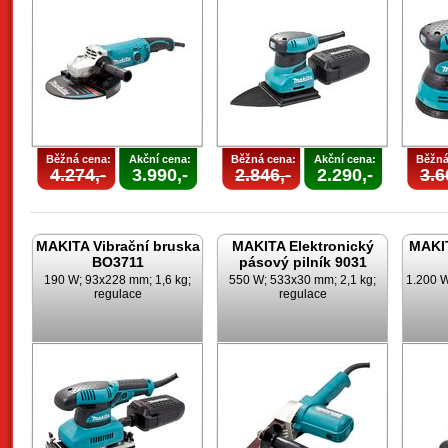
Běžná cena:
Akční cena:
Běžná cena:
Akční cena:
Běžná
4.274,-
3.990,-
2.846,-
2.290,-
3.6
MAKITA Vibrační bruska
MAKITA Elektronický
MAKIT
BO3711
pásový pilník 9031
190 W; 93x228 mm; 1,6 kg;
550 W; 533x30 mm; 2,1 kg;
1.200 W
regulace
regulace