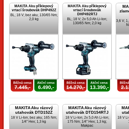
MAKITA Aku příklepový
MAKITA Aku příklepový
MA
vrtací šroubovák DHP492Z
vrtací šroubovák
zlam
DHP492RTJ
BL; 18 V; bez aku; 130/65 Nm;
2,0 kg
BL; 18 V; 2x 5,0 Ah Li-Ion;
3,6 V; 1
130/65 Nm; 2,0 kg
N
Běžná cena:
Akční cena:
Běžná cena:
Akční cena:
Běžná
7.445,-
6.490,-
14.270,-
13.390,-
2.1
MAKITA Aku rázový
MAKITA Aku rázový
MAK
utahovák DTD152Z
utahovák DTD154RTJ
uta
18 V Li-Ion; bez aku; 165 Nm;
18 V Li-Ion; 2x 5,0 Ah Li-Ion;
18 V Li
1/4" Hex; 1,3 kg
175 Nm; 1/4" Hex; 1,3 kg;
Makpac