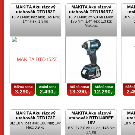
MAKITA Aku rázový
MAKITA Aku rázový
MAK
utahovák DTD152Z
utahovák DTD154RTJ
uta
18 V Li-Ion; bez aku; 165 Nm;
18 V Li-Ion; 2x 5,0 Ah Li-Ion;
18 V Li
1/4" Hex; 1,3 kg
175 Nm; 1/4" Hex; 1,3 kg;
Makpac
Běžná cena:
Akční cena:
Běžná cena:
Akční cena:
Běžná
3.290,-
2.490,-
13.390,-
12.290,-
2.4
MAKITA Aku rázový
MAKITA Aku rázový
MAK
utahovák DTD173Z
utahovák BTD140RFE
uta
18V
BL; 18 V; bez aku; 180 Nm; 1/4"
18 V; 
Hex; 0,9 kg
18 V; 2x 3,0 Ah Li-Ion; 145 Nm;
1,5 kg