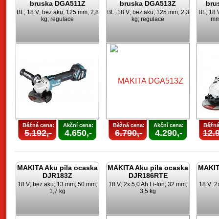
bruska DGA511Z
bruska DGA513Z
bru
BL; 18 V; bez aku; 125 mm; 2,8
BL; 18 V; bez aku; 125 mm; 2,3
BL; 18 
kg; regulace
kg; regulace
mm;
Běžná cena:
Akční cena:
Běžná cena:
Akční cena:
Běžná
5.192,-
4.650,-
6.790,-
4.290,-
12.9
MAKITA Aku pila ocaska
MAKITA Aku pila ocaska
MAKIT
DJR183Z
DJR186RTE
18 V; bez aku; 13 mm; 50 mm;
18 V; 2x 5,0 Ah Li-Ion; 32 mm;
18 V; 2
1,7 kg
3,5 kg