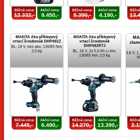
Běžná cena:
Akční cena:
Běžná cena:
Akční cena:
Běžná
12.332,-
9.450,-
5.390,-
4.190,-
13.4
MAKITA Aku příklepový
MAKITA Aku příklepový
MA
vrtací šroubovák DHP492Z
vrtací šroubovák
zlam
DHP492RTJ
BL; 18 V; bez aku; 130/65 Nm;
2,0 kg
BL; 18 V; 2x 5,0 Ah Li-Ion;
3,6 V; 1
130/65 Nm; 2,0 kg
N
Běžná cena:
Akční cena:
Běžná cena:
Akční cena:
Běžná
7.445,-
6.490,-
14.270,-
13.390,-
2.1