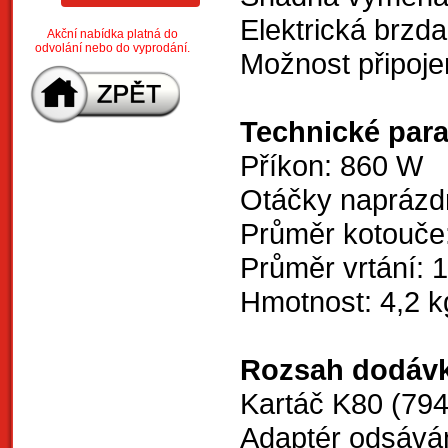
Elektrická brzda
Akční nabídka platná do
odvolání nebo do vyprodání.
Možnost připoje
Technické par
Příkon: 860 W
Otáčky naprázd
Průměr kotouče
Průměr vrtání:
Hmotnost: 4,2 
Rozsah dodávk
Kartáč K80 (79
Adaptér odsává