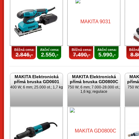
Běžná cena:
Akční cena:
Běžná cena:
Akční cena:
Běžná
2.846,-
2.550,-
7.490,-
5.990,-
8.8
MAKITA Elektronická
MAKITA Elektronická
MAKI
přímá bruska GD0601
přímá bruska GD0800C
přím
400 W; 6 mm; 25.000 ot.; 1,7 kg
750 W; 6 mm; 7.000-28.000 ot.;
750 W;
1,6 kg; regulace