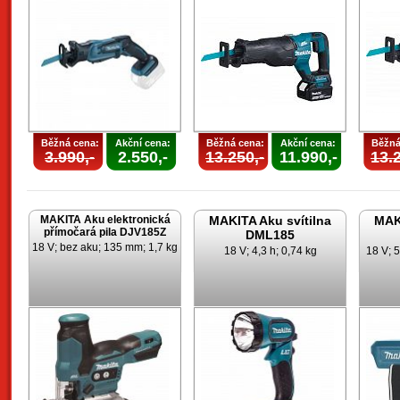
Běžná cena:
Akční cena:
Běžná cena:
Akční cena:
Běžná
3.990,-
2.550,-
13.250,-
11.990,-
13.2
MAKITA Aku elektronická
MAKITA Aku svítilna
MAKI
přímočará pila DJV185Z
DML185
18 V; bez aku; 135 mm; 1,7 kg
18 V; 4,3 h; 0,74 kg
18 V; 5