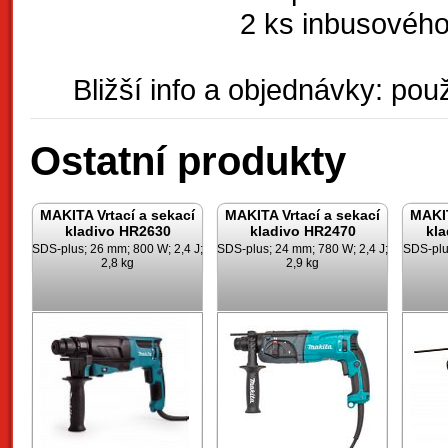
2 ks inbusového
Bližší info a objednávky: použ
Ostatní produkty
MAKITA Vrtací a sekací
MAKITA Vrtací a sekací
MAKIT
kladivo HR2630
kladivo HR2470
kl
SDS-plus; 26 mm; 800 W; 2,4 J;
SDS-plus; 24 mm; 780 W; 2,4 J;
SDS-plu
2,8 kg
2,9 kg