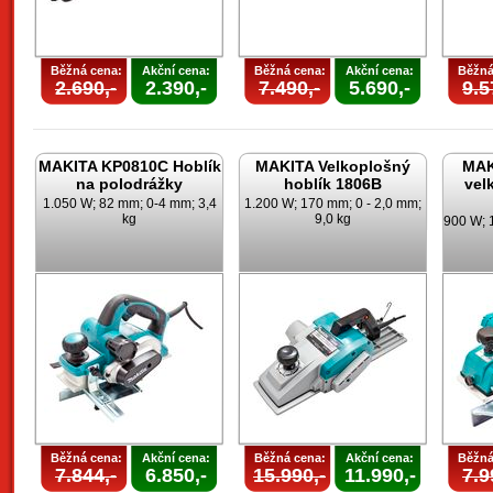
Běžná cena:
Akční cena:
Běžná cena:
Akční cena:
Běžná
2.690,-
2.390,-
7.490,-
5.690,-
9.5
MAKITA KP0810C Hoblík
MAKITA Velkoplošný
MAK
na polodrážky
hoblík 1806B
vel
1.050 W; 82 mm; 0-4 mm; 3,4
1.200 W; 170 mm; 0 - 2,0 mm;
kg
9,0 kg
900 W; 
Běžná cena:
Akční cena:
Běžná cena:
Akční cena:
Běžná
7.844,-
6.850,-
15.990,-
11.990,-
7.9