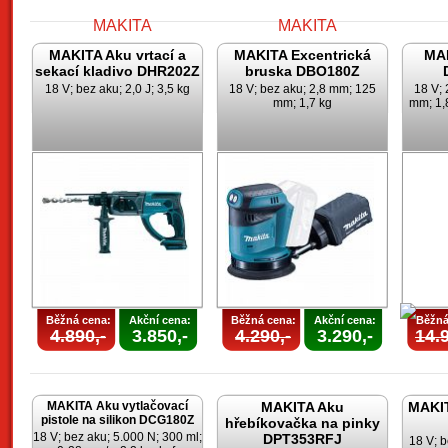
MAKITA Aku vrtací a
MAKITA Excentrická
MAK
sekací kladivo DHR202Z
bruska DBO180Z
18 V; bez aku; 2,0 J; 3,5 kg
18 V; bez aku; 2,8 mm; 125
18 V; 
mm; 1,7 kg
mm; 1,8
Běžná cena:
Akční cena:
Běžná cena:
Akční cena:
Běžná
4.890,-
3.850,-
4.290,-
3.290,-
14.9
MAKITA Aku vytlačovací
MAKITA Aku
MAKIT
pistole na silikon DCG180Z
hřebíkovačka na pinky
18 V; bez aku; 5.000 N; 300 ml;
DPT353RFJ
18 V; b