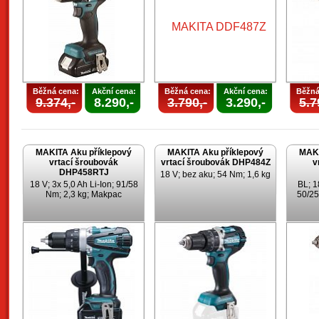
Běžná cena:
Akční cena:
Běžná cena:
Akční cena:
Běžná
9.374,-
8.290,-
3.790,-
3.290,-
5.7
MAKITA Aku příklepový
MAKITA Aku příklepový
MAKI
vrtací šroubovák
vrtací šroubovák DHP484Z
v
DHP458RTJ
18 V; bez aku; 54 Nm; 1,6 kg
18 V; 3x 5,0 Ah Li-Ion; 91/58
BL; 1
Nm; 2,3 kg; Makpac
50/25