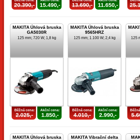
Běžná cena:
Akční cena:
Běžná cena:
Akční cena:
Běžná
20.390,-
15.490,-
13.690,-
11.650,-
25.1
MAKITA Úhlová bruska
MAKITA Úhlová bruska
MAKI
GA5030R
9565HRZ
125 mm; 720 W; 1,8 kg
125 mm; 1.100 W; 2,4 kg
125 m
Běžná cena:
Akční cena:
Běžná cena:
Akční cena:
Běžná
2.025,-
1.850,-
4.010,-
2.990,-
5.6
MAKITA Úhlová bruska
MAKITA Vibrační delta
MAK