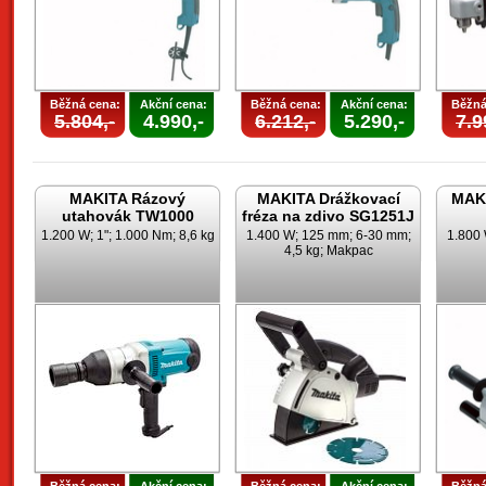
Běžná cena:
Akční cena:
Běžná cena:
Akční cena:
Běžná
5.804,-
4.990,-
6.212,-
5.290,-
7.9
MAKITA Rázový
MAKITA Drážkovací
MAKI
utahovák TW1000
fréza na zdivo SG1251J
1.200 W; 1"; 1.000 Nm; 8,6 kg
1.400 W; 125 mm; 6-30 mm;
1.800 
4,5 kg; Makpac