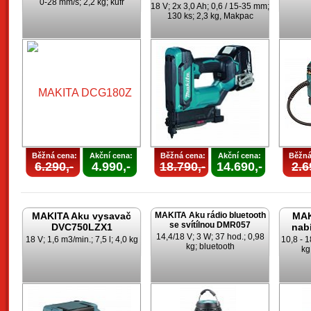
0-28 mm/s; 2,2 kg; kufr
18 V; 2x 3,0 Ah; 0,6 / 15-35 mm;
130 ks; 2,3 kg, Makpac
Běžná cena:
Akční cena:
Běžná cena:
Akční cena:
Běžná
6.290,-
4.990,-
18.790,-
14.690,-
2.6
MAKITA Aku vysavač
MAKITA Aku rádio bluetooth
MAK
se svítílnou DMR057
DVC750LZX1
nab
14,4/18 V; 3 W; 37 hod.; 0,98
18 V; 1,6 m3/min.; 7,5 l; 4,0 kg
10,8 - 1
kg; bluetooth
kg