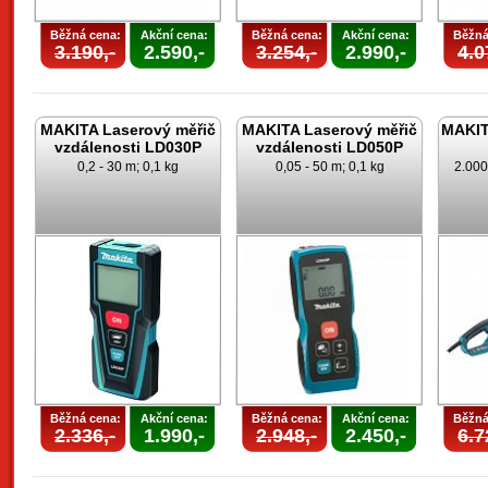
Běžná cena:
Akční cena:
Běžná cena:
Akční cena:
Běžná
3.190,-
2.590,-
3.254,-
2.990,-
4.0
MAKITA Laserový měřič
MAKITA Laserový měřič
MAKITA
vzdálenosti LD030P
vzdálenosti LD050P
0,2 - 30 m; 0,1 kg
0,05 - 50 m; 0,1 kg
2.000
Běžná cena:
Akční cena:
Běžná cena:
Akční cena:
Běžná
2.336,-
1.990,-
2.948,-
2.450,-
6.7