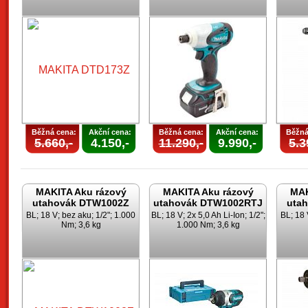
Běžná cena:
Akční cena:
Běžná cena:
Akční cena:
Běžná
5.660,-
4.150,-
11.290,-
9.990,-
5.3
MAKITA Aku rázový
MAKITA Aku rázový
MAK
utahovák DTW1002Z
utahovák DTW1002RTJ
uta
BL; 18 V; bez aku; 1/2"; 1.000
BL; 18 V; 2x 5,0 Ah Li-Ion; 1/2";
BL; 18 
Nm; 3,6 kg
1.000 Nm; 3,6 kg