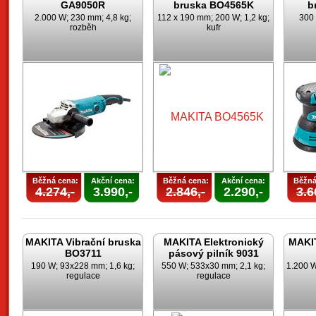
GA9050R
bruska BO4565K
b
2.000 W; 230 mm; 4,8 kg;
112 x 190 mm; 200 W; 1,2 kg;
300 
rozběh
kufr
Běžná cena:
Akční cena:
Běžná cena:
Akční cena:
Běžná
4.274,-
3.990,-
2.846,-
2.290,-
3.6
MAKITA Vibrační bruska
MAKITA Elektronický
MAKIT
BO3711
pásový pilník 9031
190 W; 93x228 mm; 1,6 kg;
550 W; 533x30 mm; 2,1 kg;
1.200 W
regulace
regulace