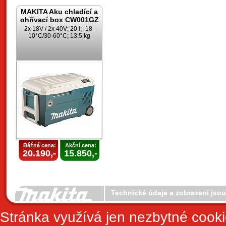
MAKITA Aku chladící a
ohřívací box CW001GZ
2x 18V / 2x 40V; 20 l; -18-
10°C/30-60°C; 13,5 kg
Běžná cena:
Akční cena:
20.190,-
15.850,-
Technické údaje a zobrazení jso
Stránka využívá jen nezbytné cook