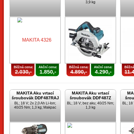
3,9 kg
Běžná cena:
Akční cena:
Běžná cena:
Akční cena:
Běžná
2.030,-
1.850,-
4.890,-
4.290,-
11.4
MAKITA Aku vrtací
MAKITA Aku vrtací
MAK
šroubovák DDF487RAJ
šroubovák DDF487Z
šro
BL; 18 V; 2x 2,0 Ah Li-Ion;
BL; 18 V; bez aku; 40/25 Nm;
BL; 18
40/25 Nm; 1,3 kg; Makpac
1,3 kg