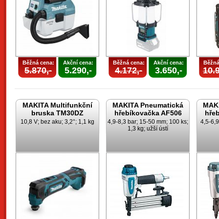
Běžná cena:
Akční cena:
Běžná cena:
Akční cena:
Běžná
5.870,-
5.290,-
4.172,-
3.650,-
10.9
MAKITA Multifunkční
MAKITA Pneumatická
MAKI
bruska TM30DZ
hřebíkovačka AF506
hře
10,8 V; bez aku; 3,2°; 1,1 kg
4,9-8,3 bar; 15-50 mm; 100 ks;
4,5-6,
1,3 kg; užší ústí