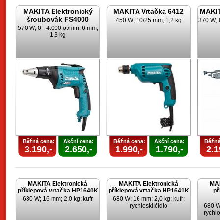
MAKITA Elektronický
MAKITA Vrtačka 6412
MAKIT
šroubovák FS4000
450 W; 10/25 mm; 1,2 kg
370 W; 
570 W; 0 - 4.000 ot/min; 6 mm;
1,3 kg
Běžná cena:
Akční cena:
Běžná cena:
Akční cena:
Běžná
3.190,-
2.650,-
1.990,-
1.790,-
2.1
MAKITA Elektronická
MAKITA Elektronická
MAK
příklepová vrtačka HP1640K
příklepová vrtačka HP1641K
př
680 W; 16 mm; 2,0 kg; kufr
680 W; 16 mm; 2,0 kg; kufr;
rychlosklíčidlo
680 W;
rychlo