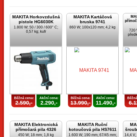
MAKITA Horkovzdušná
MAKITA Kartáčová
MAK
přímoč
pistole HG6030K
bruska 9741
1.800 W; 50 / 300 / 600° C;
860 W; 100x120 mm; 4,2 kg
720 
0,57 kg; kufr
předk
Běžná cena:
Akční cena:
Běžná cena:
Akční cena:
Běžná
2.590,-
2.290,-
13.990,-
11.490,-
6.1
MAKITA Elektronická
MAKITA Ruční
MAK
přímočará pila 4326
kotoučová pila HS7611
šrou
450 W; 18 mm; 1,8 kg
1.600 W; 190 mm; 67/45 mm;
14,4 V;