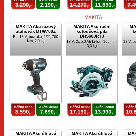
Běžná cena:
Akční cena:
Běžná cena:
Akční cena:
Běžná
3.290,-
2.190,-
14.270,-
11.650,-
7.4
MAKITA Aku rázový
MAKITA Aku ruční
MA
utahovák DTW700Z
kotoučová pila
k
DHS680RTJ
BL; 18 V; bez aku; 1/2"; 700
Nm; 2,0 kg
18 V; 2x 5,0 Ah Li-Ion; 165 mm;
18 V; b
3,3 kg
Běžná cena:
Akční cena:
Běžná cena:
Akční cena:
Běžná
8.590,-
7.690,-
17.190,-
13.990,-
10.6
MAKITA Aku úhlová
MAKITA Aku úhlová
MAK