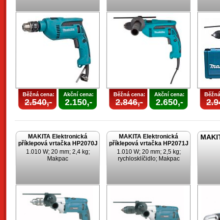
Běžná cena:
Akční cena:
Běžná cena:
Akční cena:
Běžná
2.540,-
2.150,-
2.846,-
2.650,-
2.9
MAKITA Elektronická
MAKITA Elektronická
MAKIT
příklepová vrtačka HP2070J
příklepová vrtačka HP2071J
1.010 W; 20 mm; 2,4 kg;
1.010 W; 20 mm; 2,5 kg;
Makpac
rychlosklíčidlo; Makpac