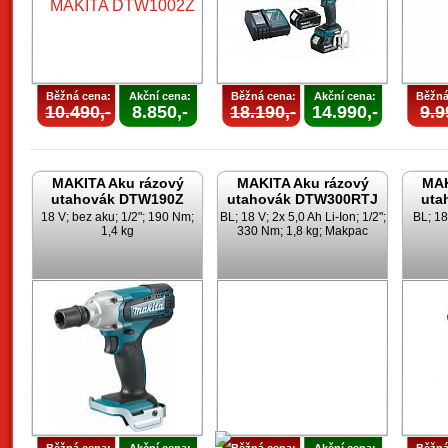
Běžná cena:
Akční cena:
Běžná cena:
Akční cena:
Běžná
10.490,-
8.850,-
18.190,-
14.990,-
9.9
MAKITA Aku rázový
MAKITA Aku rázový
MAK
utahovák DTW190Z
utahovák DTW300RTJ
uta
18 V; bez aku; 1/2"; 190 Nm;
BL; 18 V; 2x 5,0 Ah Li-Ion; 1/2";
BL; 18
1,4 kg
330 Nm; 1,8 kg; Makpac