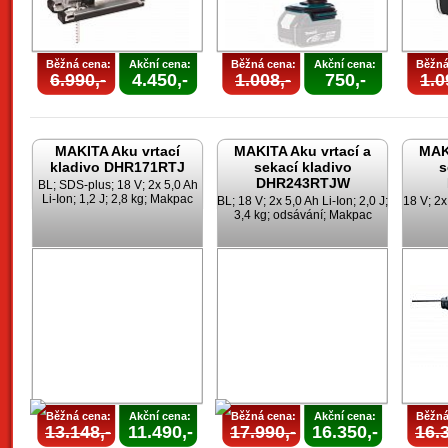
Běžná cena:
Akční cena:
Běžná cena:
Akční cena:
Běžná
6.990,-
4.450,-
1.008,-
750,-
1.0
MAKITA Aku vrtací
MAKITA Aku vrtací a
MAKI
kladivo DHR171RTJ
sekací kladivo
s
DHR243RTJW
BL; SDS-plus; 18 V; 2x 5,0 Ah
Li-Ion; 1,2 J; 2,8 kg; Makpac
BL; 18 V; 2x 5,0 Ah Li-Ion; 2,0 J;
18 V; 2x 
3,4 kg; odsávání; Makpac
Běžná cena:
Akční cena:
Běžná cena:
Akční cena:
Běžná
13.148,-
11.490,-
17.990,-
16.350,-
16.3