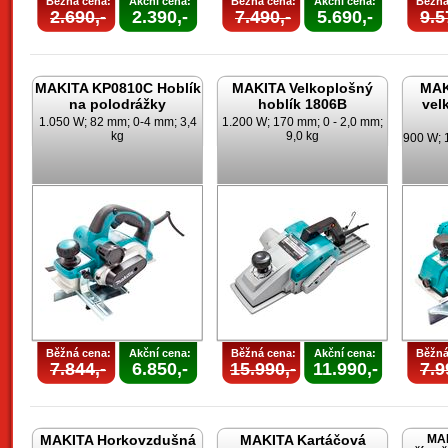
Běžná cena:
Akční cena:
Běžná cena:
Akční cena:
Běžná
2.690,-
2.390,-
7.490,-
5.690,-
9.5
MAKITA KP0810C Hoblík
MAKITA Velkoplošný
MAK
na polodrážky
hoblík 1806B
vel
1.050 W; 82 mm; 0-4 mm; 3,4
1.200 W; 170 mm; 0 - 2,0 mm;
kg
9,0 kg
900 W; 
Běžná cena:
Akční cena:
Běžná cena:
Akční cena:
Běžná
7.844,-
6.850,-
15.990,-
11.990,-
7.9
MAKITA Horkovzdušná
MAKITA Kartáčová
MAK