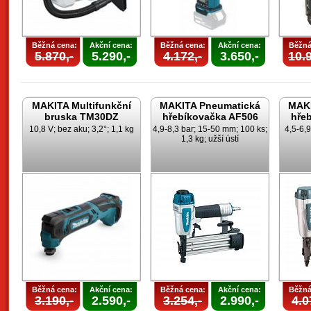
Běžná cena:
Akční cena:
Běžná cena:
Akční cena:
Běžná
5.870,-
5.290,-
4.172,-
3.650,-
10.9
MAKITA Multifunkční
MAKITA Pneumatická
MAKI
bruska TM30DZ
hřebíkovačka AF506
hře
10,8 V; bez aku; 3,2°; 1,1 kg
4,9-8,3 bar; 15-50 mm; 100 ks;
4,5-6,
1,3 kg; užší ústí
Běžná cena:
Akční cena:
Běžná cena:
Akční cena:
Běžná
3.190,-
2.590,-
3.254,-
2.990,-
4.0