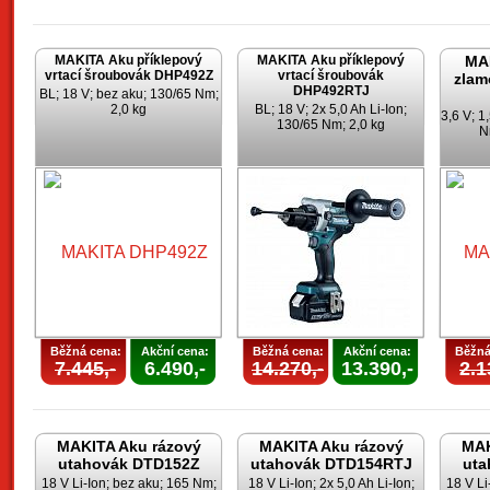
MAKITA Aku příklepový
MAKITA Aku příklepový
MA
vrtací šroubovák DHP492Z
vrtací šroubovák
zlam
DHP492RTJ
BL; 18 V; bez aku; 130/65 Nm;
2,0 kg
BL; 18 V; 2x 5,0 Ah Li-Ion;
3,6 V; 1
130/65 Nm; 2,0 kg
N
Běžná cena:
Akční cena:
Běžná cena:
Akční cena:
Běžná
7.445,-
6.490,-
14.270,-
13.390,-
2.1
MAKITA Aku rázový
MAKITA Aku rázový
MAK
utahovák DTD152Z
utahovák DTD154RTJ
uta
18 V Li-Ion; bez aku; 165 Nm;
18 V Li-Ion; 2x 5,0 Ah Li-Ion;
18 V Li