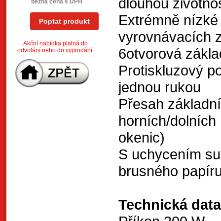
dlouhou životno
běžná cena s DPH
Extrémně nízké 
Poptat produkt
vyrovnávacích 
Akční nabídka platná do
6otvorová zákla
odvolání nebo do vyprodání.
Protiskluzový 
jednou rukou
Přesah základn
horních/dolních
okenic)
S uchycením su
brusného papír
Technická data