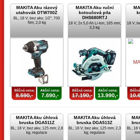
MAKITA Aku rázový
MAKITA Aku ruční
MA
utahovák DTW700Z
kotoučová pila
k
DHS680RTJ
BL; 18 V; bez aku; 1/2"; 700
Nm; 2,0 kg
18 V; 2x 5,0 Ah Li-Ion; 165 mm;
18 V; b
3,3 kg
Běžná cena:
Akční cena:
Běžná cena:
Akční cena:
Běžná
8.590,-
7.690,-
17.190,-
13.990,-
10.6
MAKITA Aku úhlová
MAKITA Aku úhlová
MAK
bruska DGA511Z
bruska DGA513Z
bru
BL; 18 V; bez aku; 125 mm; 2,8
BL; 18 V; bez aku; 125 mm; 2,3
BL; 18 
kg; regulace
kg; regulace
mm;