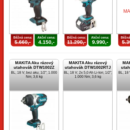
Běžná cena:
Akční cena:
Běžná cena:
Akční cena:
Běžná
5.660,-
4.150,-
11.290,-
9.990,-
5.3
MAKITA Aku rázový
MAKITA Aku rázový
MAK
utahovák DTW1002Z
utahovák DTW1002RTJ
uta
BL; 18 V; bez aku; 1/2"; 1.000
BL; 18 V; 2x 5,0 Ah Li-Ion; 1/2";
BL; 18 
Nm; 3,6 kg
1.000 Nm; 3,6 kg