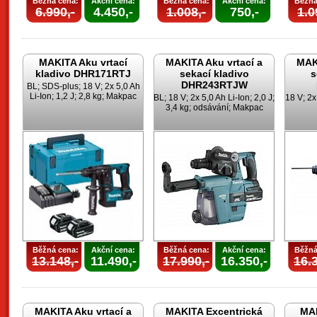
Běžná cena:
Akční cena:
Běžná cena:
Akční cena:
Běžná
6.990,-
4.450,-
1.008,-
750,-
1.0
MAKITA Aku vrtací
MAKITA Aku vrtací a
MAKI
kladivo DHR171RTJ
sekací kladivo
s
DHR243RTJW
BL; SDS-plus; 18 V; 2x 5,0 Ah
Li-Ion; 1,2 J; 2,8 kg; Makpac
BL; 18 V; 2x 5,0 Ah Li-Ion; 2,0 J;
18 V; 2x 
3,4 kg; odsávání; Makpac
Běžná cena:
Akční cena:
Běžná cena:
Akční cena:
Běžná
13.148,-
11.490,-
17.990,-
16.350,-
16.3
MAKITA Aku vrtací a
MAKITA Excentrická
MAK