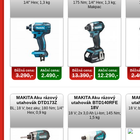
1/4" Hex; 1,3 kg
175 Nm; 1/4" Hex; 1,3 kg;
Makpac
Běžná cena:
Akční cena:
Běžná cena:
Akční cena:
Běžná
3.290,-
2.490,-
13.390,-
12.290,-
2.4
MAKITA Aku rázový
MAKITA Aku rázový
MAK
utahovák DTD173Z
utahovák BTD140RFE
uta
18V
BL; 18 V; bez aku; 180 Nm; 1/4"
18 V; 
Hex; 0,9 kg
18 V; 2x 3,0 Ah Li-Ion; 145 Nm;
1,5 kg