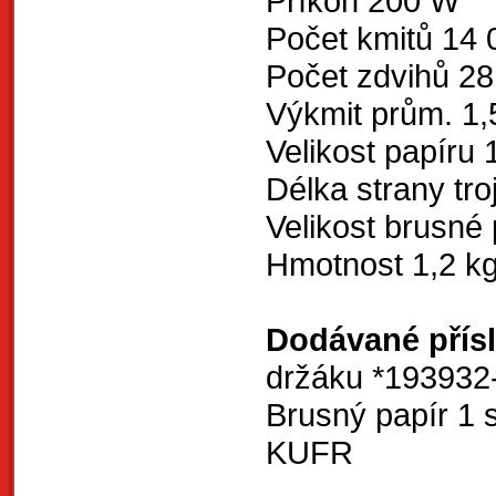
Příkon 200 W
Počet kmitů 14
Počet zdvihů 2
Výkmit prům. 1
Velikost papíru
Délka strany tr
Velikost brusné
Hmotnost 1,2 k
Dodávané přísl
držáku *193932
Brusný papír 1 
KUFR