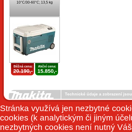
10°C/30-60°C; 13,5 kg
Běžná cena:
Akční cena:
20.190,-
15.850,-
Technické údaje a zobrazení jso
Stránka využívá jen nezbytné cook
cookies (k analytickým či jiným úče
nezbytných cookies není nutný Váš