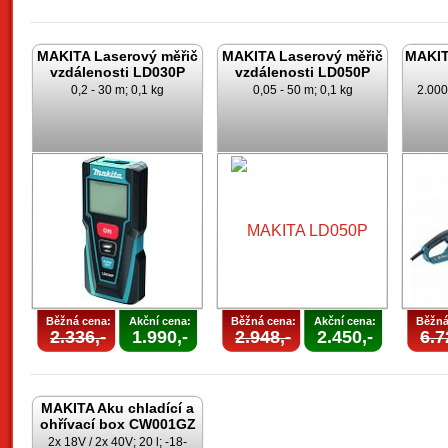
MAKITA Laserový měřič
MAKITA Laserový měřič
MAKITA
vzdálenosti LD030P
vzdálenosti LD050P
0,2 - 30 m; 0,1 kg
0,05 - 50 m; 0,1 kg
2.000
Běžná cena:
Akční cena:
Běžná cena:
Akční cena:
Běžná
2.336,-
1.990,-
2.948,-
2.450,-
6.7
MAKITA Aku chladící a
ohřívací box CW001GZ
2x 18V / 2x 40V; 20 l; -18-