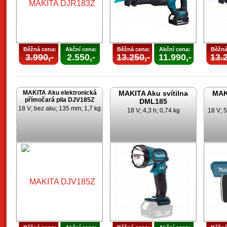
Běžná cena:
Akční cena:
Běžná cena:
Akční cena:
Běžná
3.990,-
2.550,-
13.250,-
11.990,-
13.2
MAKITA Aku elektronická
MAKITA Aku svítilna
MAKI
přímočará pila DJV185Z
DML185
18 V; bez aku; 135 mm; 1,7 kg
18 V; 4,3 h; 0,74 kg
18 V; 5