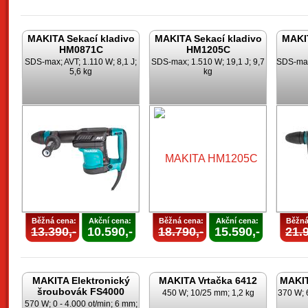
MAKITA Sekací kladivo
MAKITA Sekací kladivo
MAKIT
HM0871C
HM1205C
SDS-max; AVT; 1.110 W; 8,1 J;
SDS-max; 1.510 W; 19,1 J; 9,7
SDS-max;
5,6 kg
kg
Běžná cena:
Akční cena:
Běžná cena:
Akční cena:
Běžná
13.390,-
10.590,-
18.790,-
15.590,-
21.9
MAKITA Elektronický
MAKITA Vrtačka 6412
MAKIT
šroubovák FS4000
450 W; 10/25 mm; 1,2 kg
370 W; 
570 W; 0 - 4.000 ot/min; 6 mm;