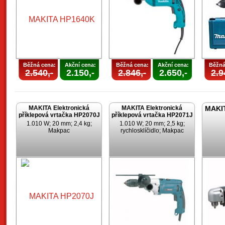
Běžná cena:
Akční cena:
Běžná cena:
Akční cena:
Běžná
2.540,-
2.150,-
2.846,-
2.650,-
2.9
MAKITA Elektronická
MAKITA Elektronická
MAKIT
příklepová vrtačka HP2070J
příklepová vrtačka HP2071J
1.010 W; 20 mm; 2,4 kg;
1.010 W; 20 mm; 2,5 kg;
Makpac
rychlosklíčidlo; Makpac