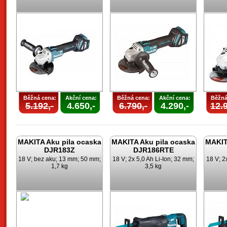
Běžná cena:
Akční cena:
Běžná cena:
Akční cena:
Běžná
5.192,-
4.650,-
6.790,-
4.290,-
12.9
MAKITA Aku pila ocaska
MAKITA Aku pila ocaska
MAKIT
DJR183Z
DJR186RTE
18 V; bez aku; 13 mm; 50 mm;
18 V; 2x 5,0 Ah Li-Ion; 32 mm;
18 V; 2
1,7 kg
3,5 kg