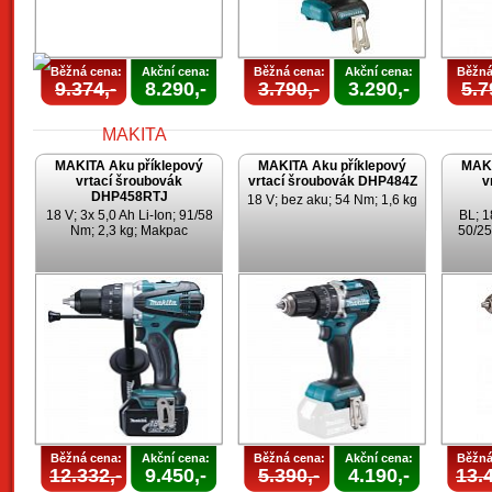
Běžná cena:
Akční cena:
Běžná cena:
Akční cena:
Běžná
9.374,-
8.290,-
3.790,-
3.290,-
5.7
MAKITA Aku příklepový
MAKITA Aku příklepový
MAKI
vrtací šroubovák
vrtací šroubovák DHP484Z
v
DHP458RTJ
18 V; bez aku; 54 Nm; 1,6 kg
18 V; 3x 5,0 Ah Li-Ion; 91/58
BL; 1
Nm; 2,3 kg; Makpac
50/25
Běžná cena:
Akční cena:
Běžná cena:
Akční cena:
Běžná
12.332,-
9.450,-
5.390,-
4.190,-
13.4