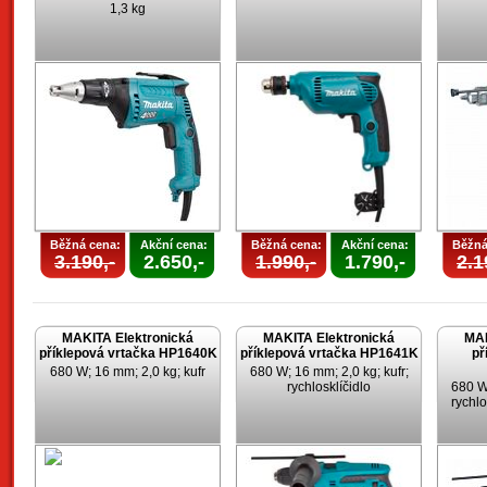
1,3 kg
Běžná cena:
Akční cena:
Běžná cena:
Akční cena:
Běžná
3.190,-
2.650,-
1.990,-
1.790,-
2.1
MAKITA Elektronická
MAKITA Elektronická
MAK
příklepová vrtačka HP1640K
příklepová vrtačka HP1641K
př
680 W; 16 mm; 2,0 kg; kufr
680 W; 16 mm; 2,0 kg; kufr;
rychlosklíčidlo
680 W;
rychlo