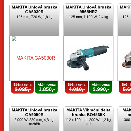
MAKITA Úhlová bruska
MAKITA Úhlová bruska
MAKI
GA5030R
9565HRZ
125 mm; 720 W; 1,8 kg
125 mm; 1.100 W; 2,4 kg
125 m
Běžná cena:
Akční cena:
Běžná cena:
Akční cena:
Běžná
2.025,-
1.850,-
4.010,-
2.990,-
5.6
MAKITA Úhlová bruska
MAKITA Vibrační delta
MAK
GA9050R
bruska BO4565K
b
2.000 W; 230 mm; 4,8 kg;
112 x 190 mm; 200 W; 1,2 kg;
300 
rozběh
kufr