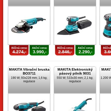
Běžná cena:
Akční cena:
Běžná cena:
Akční cena:
Běžná
4.274,-
3.990,-
2.846,-
2.290,-
3.6
MAKITA Vibrační bruska
MAKITA Elektronický
MAKIT
BO3711
pásový pilník 9031
190 W; 93x228 mm; 1,6 kg;
550 W; 533x30 mm; 2,1 kg;
1.200 W
regulace
regulace