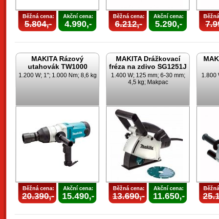
Běžná cena:
Akční cena:
Běžná cena:
Akční cena:
Běžná
5.804,-
4.990,-
6.212,-
5.290,-
7.9
MAKITA Rázový
MAKITA Drážkovací
MAKI
utahovák TW1000
fréza na zdivo SG1251J
1.200 W; 1"; 1.000 Nm; 8,6 kg
1.400 W; 125 mm; 6-30 mm;
1.800 
4,5 kg; Makpac
Běžná cena:
Akční cena:
Běžná cena:
Akční cena:
Běžná
20.390,-
15.490,-
13.690,-
11.650,-
25.1