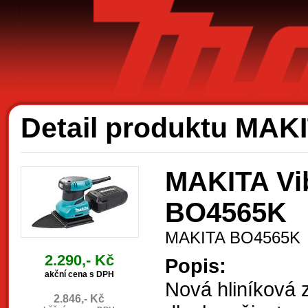
Ak
Detail produktu MA
MAKITA Vib
BO4565K
MAKITA BO4565K
2.290,- Kč
Popis:
akční cena s DPH
Nová hliníková 
2.846,- Kč