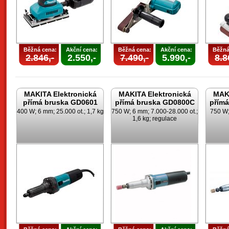
Běžná cena:
Akční cena:
Běžná cena:
Akční cena:
Běžná
2.846,-
2.550,-
7.490,-
5.990,-
8.8
MAKITA Elektronická
MAKITA Elektronická
MAKI
přímá bruska GD0601
přímá bruska GD0800C
přím
400 W; 6 mm; 25.000 ot.; 1,7 kg
750 W; 6 mm; 7.000-28.000 ot.;
750 W;
1,6 kg; regulace