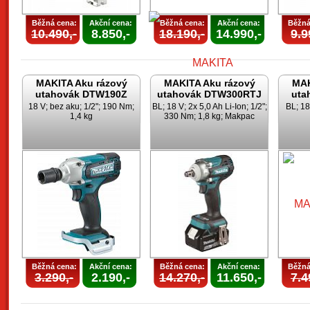
Běžná cena:
Akční cena:
Běžná cena:
Akční cena:
Běžná
10.490,-
8.850,-
18.190,-
14.990,-
9.9
MAKITA Aku rázový
MAKITA Aku rázový
MAK
utahovák DTW190Z
utahovák DTW300RTJ
uta
18 V; bez aku; 1/2"; 190 Nm;
BL; 18 V; 2x 5,0 Ah Li-Ion; 1/2";
BL; 18
1,4 kg
330 Nm; 1,8 kg; Makpac
Běžná cena:
Akční cena:
Běžná cena:
Akční cena:
Běžná
3.290,-
2.190,-
14.270,-
11.650,-
7.4