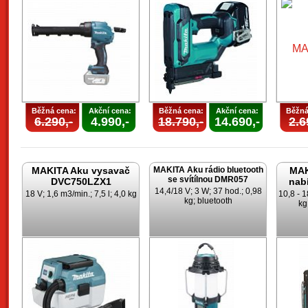
Běžná cena:
Akční cena:
Běžná cena:
Akční cena:
Běžná
6.290,-
4.990,-
18.790,-
14.690,-
2.6
MAKITA Aku vysavač
MAKITA Aku rádio bluetooth
MAK
se svítílnou DMR057
DVC750LZX1
nab
14,4/18 V; 3 W; 37 hod.; 0,98
18 V; 1,6 m3/min.; 7,5 l; 4,0 kg
10,8 - 1
kg; bluetooth
kg