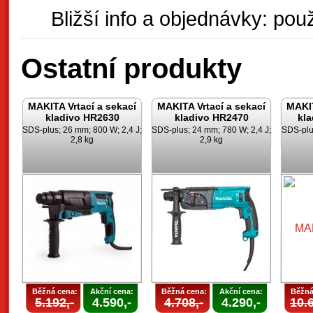
Bližší info a objednávky: použ
Ostatní produkty
MAKITA Vrtací a sekací
MAKITA Vrtací a sekací
MAKIT
kladivo HR2630
kladivo HR2470
kl
SDS-plus; 26 mm; 800 W; 2,4 J;
SDS-plus; 24 mm; 780 W; 2,4 J;
SDS-plu
2,8 kg
2,9 kg
Běžná cena:
Akční cena:
Běžná cena:
Akční cena:
Běžná
5.192,-
4.590,-
4.708,-
4.290,-
10.6