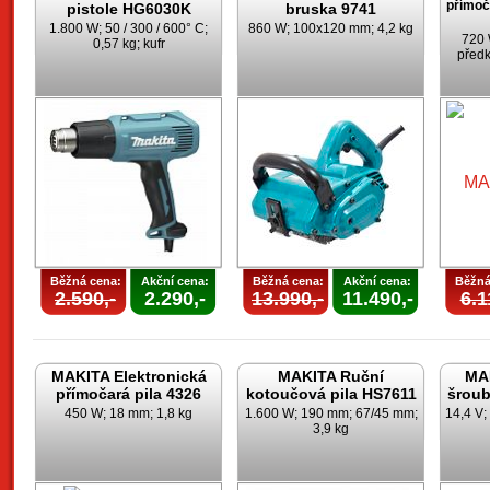
přímoč
pistole HG6030K
bruska 9741
1.800 W; 50 / 300 / 600° C;
860 W; 100x120 mm; 4,2 kg
720 
0,57 kg; kufr
předk
Běžná cena:
Akční cena:
Běžná cena:
Akční cena:
Běžná
2.590,-
2.290,-
13.990,-
11.490,-
6.1
MAKITA Elektronická
MAKITA Ruční
MAK
přímočará pila 4326
kotoučová pila HS7611
šrou
450 W; 18 mm; 1,8 kg
1.600 W; 190 mm; 67/45 mm;
14,4 V;
3,9 kg