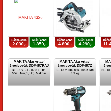
Běžná cena:
Akční cena:
Běžná cena:
Akční cena:
Běžná
2.030,-
1.850,-
4.890,-
4.290,-
11.4
MAKITA Aku vrtací
MAKITA Aku vrtací
MAK
šroubovák DDF487RAJ
šroubovák DDF487Z
šro
BL; 18 V; 2x 2,0 Ah Li-Ion;
BL; 18 V; bez aku; 40/25 Nm;
BL; 18
40/25 Nm; 1,3 kg; Makpac
1,3 kg