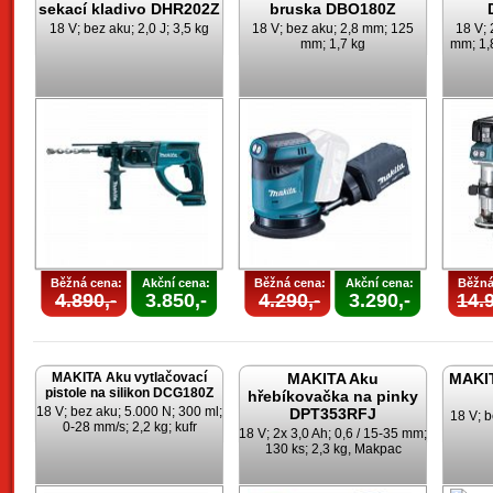
sekací kladivo DHR202Z
bruska DBO180Z
18 V; bez aku; 2,0 J; 3,5 kg
18 V; bez aku; 2,8 mm; 125
18 V; 
mm; 1,7 kg
mm; 1,8
Běžná cena:
Akční cena:
Běžná cena:
Akční cena:
Běžná
4.890,-
3.850,-
4.290,-
3.290,-
14.9
MAKITA Aku vytlačovací
MAKITA Aku
MAKIT
pistole na silikon DCG180Z
hřebíkovačka na pinky
18 V; bez aku; 5.000 N; 300 ml;
DPT353RFJ
18 V; b
0-28 mm/s; 2,2 kg; kufr
18 V; 2x 3,0 Ah; 0,6 / 15-35 mm;
130 ks; 2,3 kg, Makpac