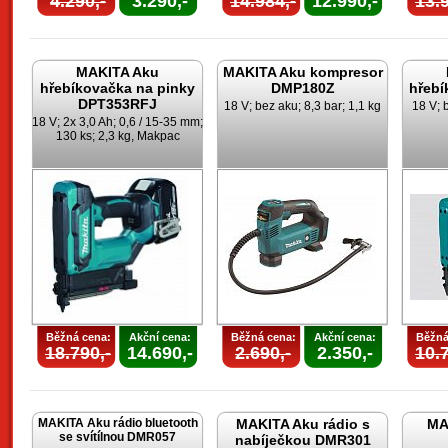
4.290,-
3.290,-
14.984,-
12.990,-
13.9
MAKITA Aku
MAKITA Aku kompresor
hřebíkovačka na pinky
DMP180Z
hřebí
DPT353RFJ
18 V; bez aku; 8,3 bar; 1,1 kg
18 V; 
18 V; 2x 3,0 Ah; 0,6 / 15-35 mm;
130 ks; 2,3 kg, Makpac
Běžná cena:
Akční cena:
Běžná cena:
Akční cena:
Běžná
18.790,-
14.690,-
2.690,-
2.350,-
10.7
MAKITA Aku rádio bluetooth
MAKITA Aku rádio s
MA
se svítílnou DMR057
nabíječkou DMR301