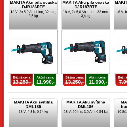
MAKITA Aku pila ocaska
MAKITA Aku pila ocaska
MAKIT
DJR186RTE
DJR187RTE
18 V; 2x 5,0 Ah Li-Ion; 32 mm;
18 V; 2x 5,0 Ah Li-Ion; 32 mm;
18 V; 
3,5 kg
3,4 kg
Běžná cena:
Akční cena:
Běžná cena:
Akční cena:
Běžná
13.250,-
11.990,-
13.250,-
11.990,-
7.9
MAKITA Aku svítilna
MAKITA Aku svítilna
MA
DML185
DML186
bu
18 V; 4,3 h; 0,74 kg
18 V; 50 h (s 3,0 Ah); 0,54 kg
10,8/1