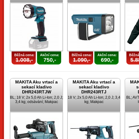
Běžná cena:
Akční cena:
Běžná cena:
Akční cena:
Běžná
1.008,-
750,-
1.090,-
690,-
5.8
MAKITA Aku vrtací a
MAKITA Aku vrtací a
MAKI
sekací kladivo
sekací kladivo
s
DHR243RTJW
DHR243RTJ
BL; 18 V; 2x 5,0 Ah Li-Ion; 2,0 J;
18 V; 2x 5,0 Ah Li-Ion; 2,0 J; 3,4
BL; AVT
3,4 kg; odsávání; Makpac
kg; Makpac