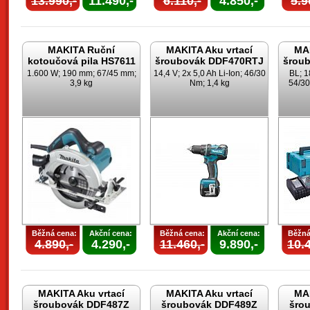
13.990,-
11.490,-
6.110,-
4.850,-
5.9
MAKITA Ruční
MAKITA Aku vrtací
MAK
kotoučová pila HS7611
šroubovák DDF470RTJ
šrou
1.600 W; 190 mm; 67/45 mm;
14,4 V; 2x 5,0 Ah Li-Ion; 46/30
BL; 1
3,9 kg
Nm; 1,4 kg
54/30
Běžná cena:
Akční cena:
Běžná cena:
Akční cena:
Běžná
4.890,-
4.290,-
11.460,-
9.890,-
10.4
MAKITA Aku vrtací
MAKITA Aku vrtací
MAK
šroubovák DDF487Z
šroubovák DDF489Z
šro