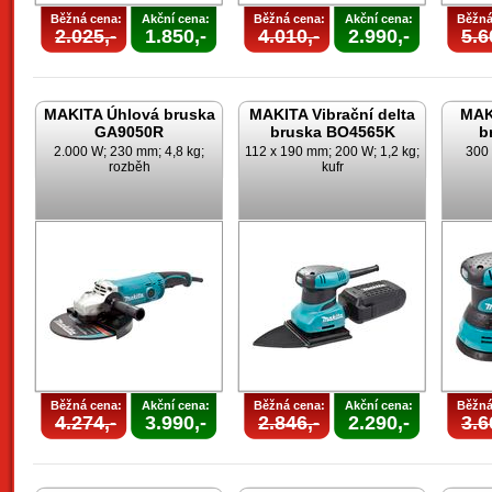
Běžná cena:
Akční cena:
Běžná cena:
Akční cena:
Běžná
2.025,-
1.850,-
4.010,-
2.990,-
5.6
MAKITA Úhlová bruska
MAKITA Vibrační delta
MAK
GA9050R
bruska BO4565K
b
2.000 W; 230 mm; 4,8 kg;
112 x 190 mm; 200 W; 1,2 kg;
300 
rozběh
kufr
Běžná cena:
Akční cena:
Běžná cena:
Akční cena:
Běžná
4.274,-
3.990,-
2.846,-
2.290,-
3.6