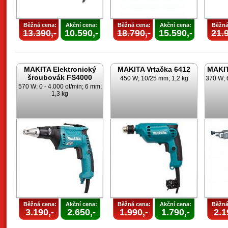
Běžná cena:
Akční cena:
Běžná cena:
Akční cena:
Běžná
13.390,-
10.590,-
18.790,-
15.590,-
21.9
MAKITA Elektronický
MAKITA Vrtačka 6412
MAKIT
šroubovák FS4000
450 W; 10/25 mm; 1,2 kg
370 W; 
570 W; 0 - 4.000 ot/min; 6 mm;
1,3 kg
Běžná cena:
Akční cena:
Běžná cena:
Akční cena:
Běžná
3.190,-
2.650,-
1.990,-
1.790,-
2.1