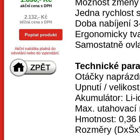
Možnost změny ú
akční cena s DPH
Jedna rychlost
2.132,- Kč
Doba nabíjení 3
běžná cena s DPH
Ergonomicky tv
Poptat produkt
Samostatně ovla
Akční nabídka platná do
odvolání nebo do vyprodání.
Technické par
Otáčky naprázd
Upnutí / velikost
Akumulátor: Li-i
Max. utahovací
Hmotnost: 0,36 
Rozměry (DxŠxV