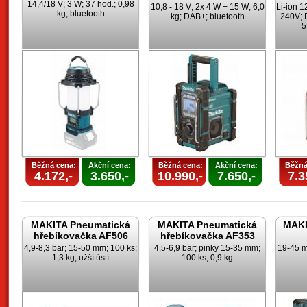
14,4/18 V; 3 W; 37 hod.; 0,98
10,8 - 18 V; 2x 4 W + 15 W; 6,0
Li-ion 
kg; bluetooth
kg; DAB+; bluetooth
240V; B
5
Běžná cena:
Akční cena:
Běžná cena:
Akční cena:
Běžná
4.172,-
3.650,-
10.990,-
7.650,-
7.3
MAKITA Pneumatická
MAKITA Pneumatická
MAKI
hřebíkovačka AF506
hřebíkovačka AF353
4,9-8,3 bar; 15-50 mm; 100 ks;
4,5-6,9 bar; pinky 15-35 mm;
19-45 m
1,3 kg; užší ústí
100 ks; 0,9 kg