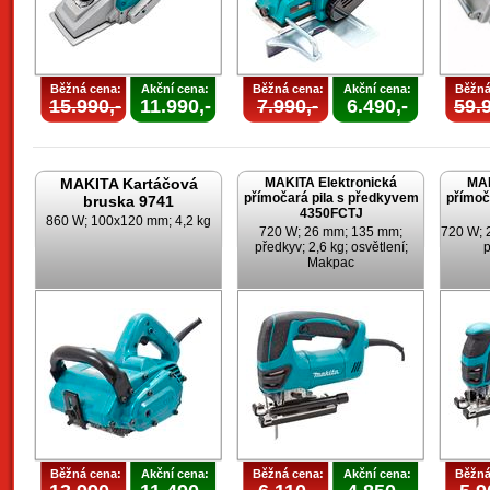
Běžná cena:
Akční cena:
Běžná cena:
Akční cena:
Běžná
15.990,-
11.990,-
7.990,-
6.490,-
59.9
MAKITA Kartáčová
MAKITA Elektronická
MAK
přímočará pila s předkyvem
přímoč
bruska 9741
4350FCTJ
860 W; 100x120 mm; 4,2 kg
720 W; 26 mm; 135 mm;
720 W; 
předkyv; 2,6 kg; osvětlení;
p
Makpac
Běžná cena:
Akční cena:
Běžná cena:
Akční cena:
Běžná