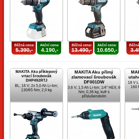
Běžná cena:
Akční cena:
Běžná cena:
Akční cena:
Běžná
5.390,-
4.190,-
13.490,-
10.650,-
3.4
MAKITA Aku příklepový
MAKITA Aku přímý
MAK
vrtací šroubovák
zlamovací šroubovák
utah
DHP492RTJ
DF001DW
18 V Li
BL; 18 V; 2x 5,0 Ah Li-Ion;
160 
3,6 V; 1,5 Ah Li-Ion; 1/4" HEX; 6
130/65 Nm; 2,0 kg
Nm; 0,36 kg; kufr s
příslušenstvím