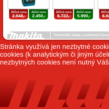
Běžná cena:
Akční cena:
Běžná cena:
Akční cena:
Běžná
2.948,-
2.450,-
6.722,-
5.990,-
6.9
Technické údaje a zobrazení jso
Stránka využívá jen nezbytné cook
cookies (k analytickým či jiným úče
nezbytných cookies není nutný Váš