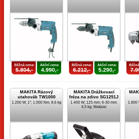
Běžná cena:
Akční cena:
Běžná cena:
Akční cena:
Běžná
5.804,-
4.990,-
6.212,-
5.290,-
7.9
MAKITA Rázový
MAKITA Drážkovací
MAKI
utahovák TW1000
fréza na zdivo SG1251J
1.200 W; 1"; 1.000 Nm; 8,6 kg
1.400 W; 125 mm; 6-30 mm;
1.800 
4,5 kg; Makpac