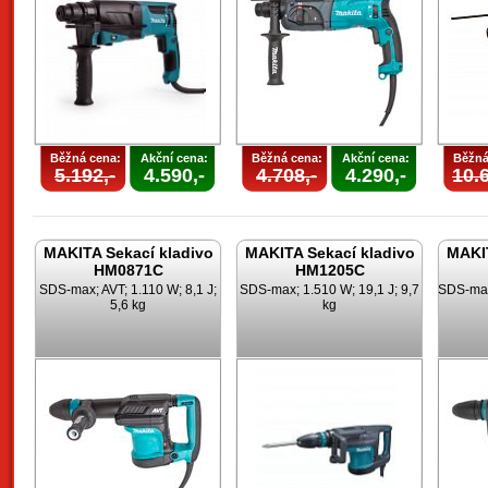
Běžná cena:
Akční cena:
Běžná cena:
Akční cena:
Běžná
5.192,-
4.590,-
4.708,-
4.290,-
10.6
MAKITA Sekací kladivo
MAKITA Sekací kladivo
MAKIT
HM0871C
HM1205C
SDS-max; AVT; 1.110 W; 8,1 J;
SDS-max; 1.510 W; 19,1 J; 9,7
SDS-max;
5,6 kg
kg