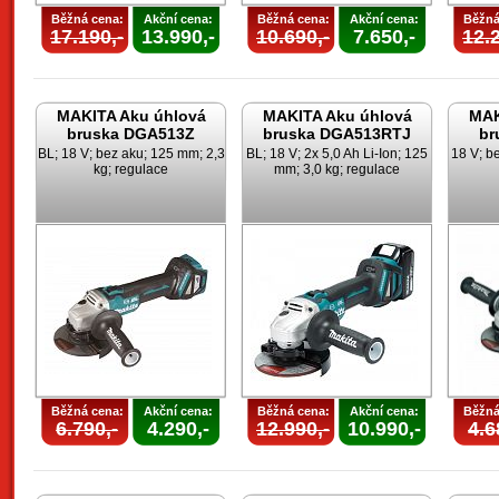
Běžná cena:
Akční cena:
Běžná cena:
Akční cena:
Běžná
17.190,-
13.990,-
10.690,-
7.650,-
12.2
MAKITA Aku úhlová
MAKITA Aku úhlová
MAK
bruska DGA513Z
bruska DGA513RTJ
br
BL; 18 V; bez aku; 125 mm; 2,3
BL; 18 V; 2x 5,0 Ah Li-Ion; 125
18 V; b
kg; regulace
mm; 3,0 kg; regulace
Běžná cena:
Akční cena:
Běžná cena:
Akční cena:
Běžná
6.790,-
4.290,-
12.990,-
10.990,-
4.6