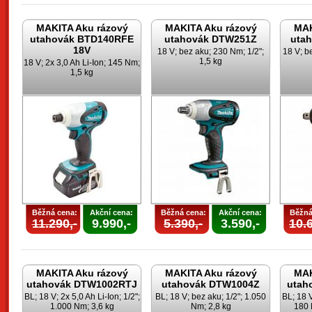
MAKITA Aku rázový
MAKITA Aku rázový
MAK
utahovák BTD140RFE
utahovák DTW251Z
uta
18V
18 V; bez aku; 230 Nm; 1/2";
18 V; b
1,5 kg
18 V; 2x 3,0 Ah Li-Ion; 145 Nm;
1,5 kg
Běžná cena:
Akční cena:
Běžná cena:
Akční cena:
Běžná
11.290,-
9.990,-
5.390,-
3.590,-
10.6
MAKITA Aku rázový
MAKITA Aku rázový
MAK
utahovák DTW1002RTJ
utahovák DTW1004Z
utah
BL; 18 V; 2x 5,0 Ah Li-Ion; 1/2";
BL; 18 V; bez aku; 1/2"; 1.050
BL; 18 V
1.000 Nm; 3,6 kg
Nm; 2,8 kg
180 