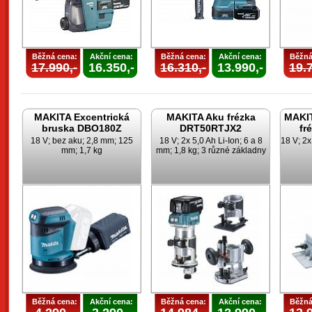
Běžná cena:
Akční cena:
Běžná cena:
Akční cena:
Běžná
17.990,-
16.350,-
16.310,-
13.990,-
19.7
MAKITA Excentrická
MAKITA Aku frézka
MAKIT
bruska DBO180Z
DRT50RTJX2
fr
18 V; bez aku; 2,8 mm; 125
18 V; 2x 5,0 Ah Li-Ion; 6 a 8
18 V; 2x
mm; 1,7 kg
mm; 1,8 kg; 3 různé základny
Běžná cena:
Akční cena:
Běžná cena:
Akční cena:
Běžná