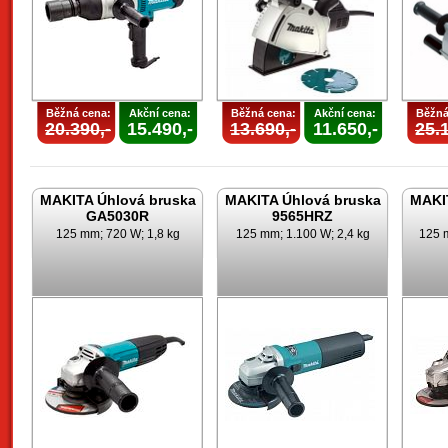
Běžná cena:
Akční cena:
Běžná cena:
Akční cena:
Běžná
20.390,-
15.490,-
13.690,-
11.650,-
25.1
MAKITA Úhlová bruska
MAKITA Úhlová bruska
MAKI
GA5030R
9565HRZ
125 mm; 720 W; 1,8 kg
125 mm; 1.100 W; 2,4 kg
125 m