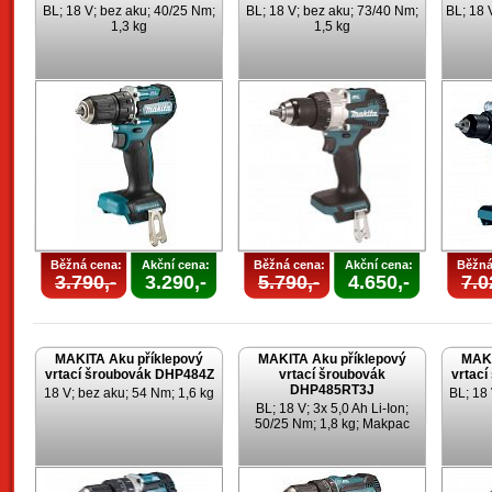
BL; 18 V; bez aku; 40/25 Nm;
BL; 18 V; bez aku; 73/40 Nm;
BL; 18 
1,3 kg
1,5 kg
Běžná cena:
Akční cena:
Běžná cena:
Akční cena:
Běžná
3.790,-
3.290,-
5.790,-
4.650,-
7.0
MAKITA Aku příklepový
MAKITA Aku příklepový
MAKI
vrtací šroubovák DHP484Z
vrtací šroubovák
vrtac
DHP485RT3J
18 V; bez aku; 54 Nm; 1,6 kg
BL; 18
BL; 18 V; 3x 5,0 Ah Li-Ion;
50/25 Nm; 1,8 kg; Makpac