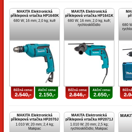
MAKITA Elektronická
MAKITA Elektronická
MAK
příklepová vrtačka HP1640K
příklepová vrtačka HP1641K
př
680 W; 16 mm; 2,0 kg; kufr
680 W; 16 mm; 2,0 kg; kufr;
rychlosklíčidlo
680 W;
rychlo
Běžná cena:
Akční cena:
Běžná cena:
Akční cena:
Běžná
2.540,-
2.150,-
2.846,-
2.650,-
2.9
MAKITA Elektronická
MAKITA Elektronická
MAKIT
příklepová vrtačka HP2070J
příklepová vrtačka HP2071J
1.010 W; 20 mm; 2,4 kg;
1.010 W; 20 mm; 2,5 kg;
Makpac
rychlosklíčidlo; Makpac