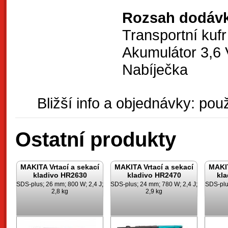
Rozsah dodávk
Transportní kufr
Akumulátor 3,6 
Nabíječka
Bližší info a objednávky: použ
Ostatní produkty
MAKITA Vrtací a sekací
MAKITA Vrtací a sekací
MAKIT
kladivo HR2630
kladivo HR2470
kl
SDS-plus; 26 mm; 800 W; 2,4 J;
SDS-plus; 24 mm; 780 W; 2,4 J;
SDS-plu
2,8 kg
2,9 kg