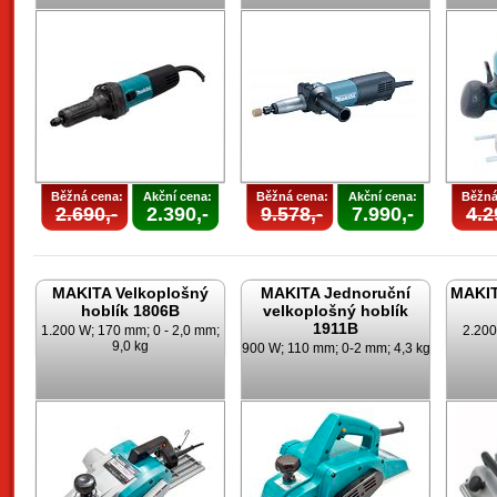
Běžná cena:
Akční cena:
Běžná cena:
Akční cena:
Běžná
2.690,-
2.390,-
9.578,-
7.990,-
4.2
MAKITA Velkoplošný
MAKITA Jednoruční
MAKIT
hoblík 1806B
velkoplošný hoblík
1911B
1.200 W; 170 mm; 0 - 2,0 mm;
2.200
9,0 kg
900 W; 110 mm; 0-2 mm; 4,3 kg