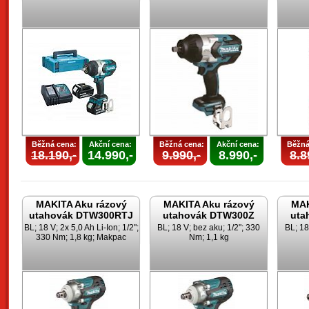
Běžná cena:
Akční cena:
Běžná cena:
Akční cena:
Běžná
18.190,-
14.990,-
9.990,-
8.990,-
8.8
MAKITA Aku rázový
MAKITA Aku rázový
MAK
utahovák DTW300RTJ
utahovák DTW300Z
uta
BL; 18 V; 2x 5,0 Ah Li-Ion; 1/2";
BL; 18 V; bez aku; 1/2"; 330
BL; 18
330 Nm; 1,8 kg; Makpac
Nm; 1,1 kg