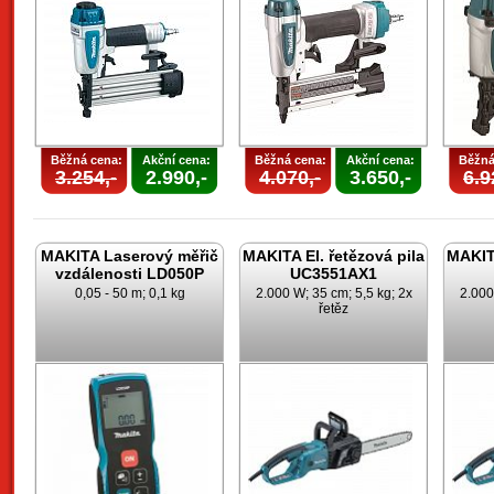
Běžná cena:
Akční cena:
Běžná cena:
Akční cena:
Běžná
3.254,-
2.990,-
4.070,-
3.650,-
6.9
MAKITA Laserový měřič
MAKITA El. řetězová pila
MAKITA
vzdálenosti LD050P
UC3551AX1
0,05 - 50 m; 0,1 kg
2.000 W; 35 cm; 5,5 kg; 2x
2.000
řetěz