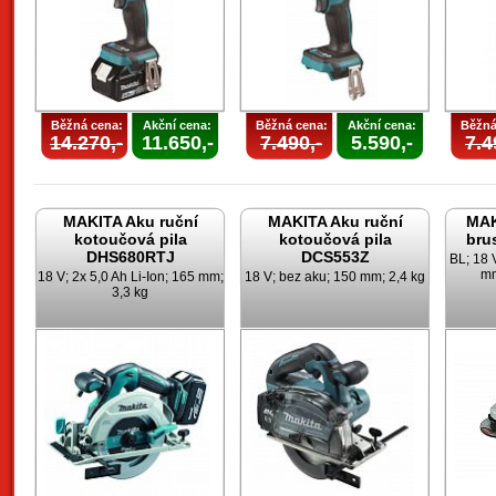
Běžná cena:
Akční cena:
Běžná cena:
Akční cena:
Běžná
14.270,-
11.650,-
7.490,-
5.590,-
7.4
MAKITA Aku ruční
MAKITA Aku ruční
MAK
kotoučová pila
kotoučová pila
bru
DHS680RTJ
DCS553Z
BL; 18 
mm
18 V; 2x 5,0 Ah Li-Ion; 165 mm;
18 V; bez aku; 150 mm; 2,4 kg
3,3 kg