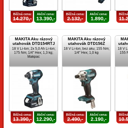
Běžná cena:
Akční cena:
Běžná cena:
Akční cena:
Běžná
14.270,-
13.390,-
2.132,-
1.890,-
11.2
MAKITA Aku rázový
MAKITA Aku rázový
MAK
utahovák DTD154RTJ
utahovák DTD156Z
utah
18 V Li-Ion; 2x 5,0 Ah Li-Ion;
18 V Li-Ion; bez aku; 155 Nm;
18 V Li
175 Nm; 1/4" Hex; 1,3 kg;
1/4" Hex; 1,0 kg
155 N
Makpac
Běžná cena:
Akční cena:
Běžná cena:
Akční cena:
Běžná
13.390,-
12.290,-
2.490,-
2.190,-
10.5