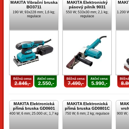
MAKITA Vibrační bruska
MAKITA Elektronický
MAKIT
BO3711
pásový pilník 9031
190 W; 93x228 mm; 1,6 kg;
550 W; 533x30 mm; 2,1 kg;
1.200 W
regulace
regulace
Běžná cena:
Akční cena:
Běžná cena:
Akční cena:
Běžná
2.846,-
2.550,-
7.490,-
5.990,-
8.8
MAKITA Elektronická
MAKITA Elektronická
MAKI
přímá bruska GD0601
přímá bruska GD0801C
vrc
400 W; 6 mm; 25.000 ot.; 1,7 kg
750 W; 6 mm; 2 kg; regulace
900 W; 